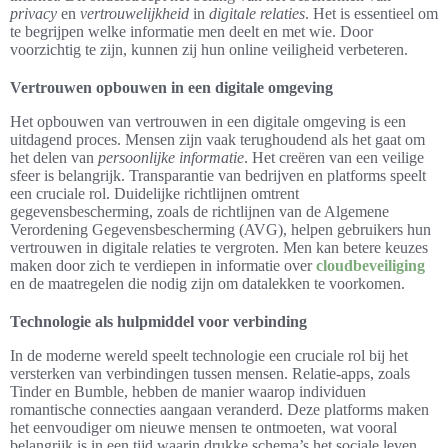
privacy
en
vertrouwelijkheid
in
digitale relaties
. Het is essentieel om
te begrijpen welke informatie men deelt en met wie. Door
voorzichtig te zijn, kunnen zij hun online veiligheid verbeteren.
Vertrouwen opbouwen in een digitale omgeving
Het opbouwen van vertrouwen in een digitale omgeving is een
uitdagend proces. Mensen zijn vaak terughoudend als het gaat om
het delen van
persoonlijke informatie
. Het creëren van een veilige
sfeer is belangrijk. Transparantie van bedrijven en platforms speelt
een cruciale rol. Duidelijke richtlijnen omtrent
gegevensbescherming, zoals de richtlijnen van de Algemene
Verordening Gegevensbescherming (AVG), helpen gebruikers hun
vertrouwen in digitale relaties te vergroten. Men kan betere keuzes
maken door zich te verdiepen in informatie over
cloudbeveiliging
en de maatregelen die nodig zijn om datalekken te voorkomen.
Technologie als hulpmiddel voor verbinding
In de moderne wereld speelt technologie een cruciale rol bij het
versterken van verbindingen tussen mensen. Relatie-apps, zoals
Tinder en Bumble, hebben de manier waarop individuen
romantische connecties aangaan veranderd. Deze platforms maken
het eenvoudiger om nieuwe mensen te ontmoeten, wat vooral
belangrijk is in een tijd waarin drukke schema’s het sociale leven