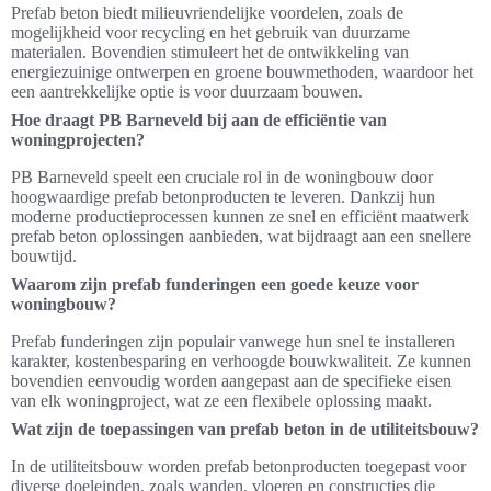
Prefab beton biedt milieuvriendelijke voordelen, zoals de
mogelijkheid voor recycling en het gebruik van duurzame
materialen. Bovendien stimuleert het de ontwikkeling van
energiezuinige ontwerpen en groene bouwmethoden, waardoor het
een aantrekkelijke optie is voor duurzaam bouwen.
Hoe draagt PB Barneveld bij aan de efficiëntie van
woningprojecten?
PB Barneveld speelt een cruciale rol in de woningbouw door
hoogwaardige prefab betonproducten te leveren. Dankzij hun
moderne productieprocessen kunnen ze snel en efficiënt maatwerk
prefab beton oplossingen aanbieden, wat bijdraagt aan een snellere
bouwtijd.
Waarom zijn prefab funderingen een goede keuze voor
woningbouw?
Prefab funderingen zijn populair vanwege hun snel te installeren
karakter, kostenbesparing en verhoogde bouwkwaliteit. Ze kunnen
bovendien eenvoudig worden aangepast aan de specifieke eisen
van elk woningproject, wat ze een flexibele oplossing maakt.
Wat zijn de toepassingen van prefab beton in de utiliteitsbouw?
In de utiliteitsbouw worden prefab betonproducten toegepast voor
diverse doeleinden, zoals wanden, vloeren en constructies die