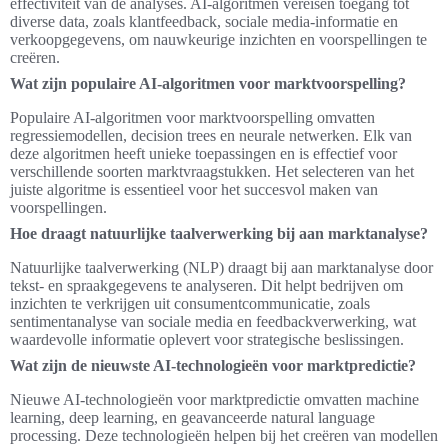
effectiviteit van de analyses. AI-algoritmen vereisen toegang tot
diverse data, zoals klantfeedback, sociale media-informatie en
verkoopgegevens, om nauwkeurige inzichten en voorspellingen te
creëren.
Wat zijn populaire AI-algoritmen voor marktvoorspelling?
Populaire AI-algoritmen voor marktvoorspelling omvatten
regressiemodellen, decision trees en neurale netwerken. Elk van
deze algoritmen heeft unieke toepassingen en is effectief voor
verschillende soorten marktvraagstukken. Het selecteren van het
juiste algoritme is essentieel voor het succesvol maken van
voorspellingen.
Hoe draagt natuurlijke taalverwerking bij aan marktanalyse?
Natuurlijke taalverwerking (NLP) draagt bij aan marktanalyse door
tekst- en spraakgegevens te analyseren. Dit helpt bedrijven om
inzichten te verkrijgen uit consumentcommunicatie, zoals
sentimentanalyse van sociale media en feedbackverwerking, wat
waardevolle informatie oplevert voor strategische beslissingen.
Wat zijn de nieuwste AI-technologieën voor marktpredictie?
Nieuwe AI-technologieën voor marktpredictie omvatten machine
learning, deep learning, en geavanceerde natural language
processing. Deze technologieën helpen bij het creëren van modellen