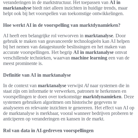
veranderingen in de marktstructuur. Het toepassen van
AI in
marktanalyse
biedt niet alleen inzichten in huidige trends, maar
helpt ook bij het voorspellen van toekomstige ontwikkelingen.
Hoe werkt AI in de voorspelling van marktdynamieken?
AI heeft een belangrijke rol verworven in
marktanalyse
. Door
gebruik te maken van geavanceerde technologieën kan AI helpen
bij het nemen van datagestuurde beslissingen en het maken van
accurate voorspellingen. Het begrip
AI in marktanalyse
omvat
verschillende technieken, waarvan
machine learning
een van de
meest prominente is.
Definitie van AI in marktanalyse
In de context van
marktanalyse
verwijst
AI
naar systemen die in
staat zijn om informatie te verwerken, patronen te herkennen en
voorspellingen te doen over toekomstige
marktdynamieken
. Deze
systemen gebruiken algoritmen om historische gegevens te
analyseren en relevante inzichten te genereren. Het effect van AI op
de marktanalyse is merkbaar, vooral wanneer bedrijven proberen te
anticiperen op veranderingen en kansen in de markt.
Rol van data in AI-gedreven voorspellingen