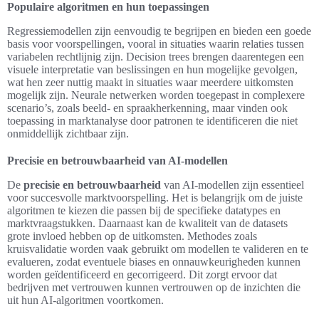
Populaire algoritmen en hun toepassingen
Regressiemodellen zijn eenvoudig te begrijpen en bieden een goede
basis voor voorspellingen, vooral in situaties waarin relaties tussen
variabelen rechtlijnig zijn. Decision trees brengen daarentegen een
visuele interpretatie van beslissingen en hun mogelijke gevolgen,
wat hen zeer nuttig maakt in situaties waar meerdere uitkomsten
mogelijk zijn. Neurale netwerken worden toegepast in complexere
scenario’s, zoals beeld- en spraakherkenning, maar vinden ook
toepassing in marktanalyse door patronen te identificeren die niet
onmiddellijk zichtbaar zijn.
Precisie en betrouwbaarheid van AI-modellen
De
precisie en betrouwbaarheid
van AI-modellen zijn essentieel
voor succesvolle marktvoorspelling. Het is belangrijk om de juiste
algoritmen te kiezen die passen bij de specifieke datatypes en
marktvraagstukken. Daarnaast kan de kwaliteit van de datasets
grote invloed hebben op de uitkomsten. Methodes zoals
kruisvalidatie worden vaak gebruikt om modellen te valideren en te
evalueren, zodat eventuele biases en onnauwkeurigheden kunnen
worden geïdentificeerd en gecorrigeerd. Dit zorgt ervoor dat
bedrijven met vertrouwen kunnen vertrouwen op de inzichten die
uit hun AI-algoritmen voortkomen.