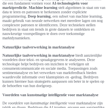
die een fundament vormen voor
AI-technologieën voor
marktpredictie
.
Machine learning
stelt algoritmen in staat om van
data te leren en patronen te herkennen zonder expliciete
programmering.
Deep learning
, een subset van machine learning,
maakt gebruik van neurale netwerken met meerdere lagen om nog
complexere patronen te identificeren. Deze technieken stellen
bedrijven in staat om trends in grote datasets te ontdekken en
nauwkeurige voorspellingen te doen over toekomstige
marktdynamieken.
Natuurlijke taalverwerking in marktanalyse
Natuurlijke taalverwerking in marktanalyse
biedt aanzienlijke
voordelen door tekst- en spraakgegevens te analyseren. Deze
technologie helpt bedrijven om inzichten te verkrijgen uit
consumentcommunicatie en sociale media. Toepassingen zoals
sentimentanalyse en het verwerken van marktfeedback bieden
waardevolle informatie over klantopinies en -gedrag. Bedrijven
kunnen hiermee hun strategieën aanpassen om beter in te spelen op
de behoeften van hun doelgroep.
Voordelen van kunstmatige intelligentie voor marktanalyse
De
voordelen van kunstmatige intelligentie
voor marktanalyse zijn
talrijk en divers. Bedrijven die AI inzetten, ervaren een aanzienlijke