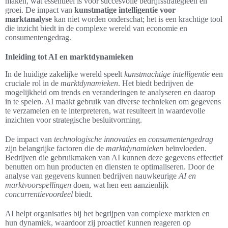
maken, wat essentieel is voor succesvolle bedrijfsstrategieën en
groei. De impact van
kunstmatige intelligentie voor
marktanalyse
kan niet worden onderschat; het is een krachtige tool
die inzicht biedt in de complexe wereld van economie en
consumentengedrag.
Inleiding tot AI en marktdynamieken
In de huidige zakelijke wereld speelt
kunstmachtige intelligentie
een
cruciale rol in de
marktdynamieken
. Het biedt bedrijven de
mogelijkheid om trends en veranderingen te analyseren en daarop
in te spelen. AI maakt gebruik van diverse technieken om gegevens
te verzamelen en te interpreteren, wat resulteert in waardevolle
inzichten voor strategische besluitvorming.
De impact van
technologische innovaties
en
consumentengedrag
zijn belangrijke factoren die de
marktdynamieken
beïnvloeden.
Bedrijven die gebruikmaken van AI kunnen deze gegevens effectief
benutten om hun producten en diensten te optimaliseren. Door de
analyse van gegevens kunnen bedrijven nauwkeurige
AI en
marktvoorspellingen
doen, wat hen een aanzienlijk
concurrentievoordeel
biedt.
AI helpt organisaties bij het begrijpen van complexe markten en
hun dynamiek, waardoor zij proactief kunnen reageren op