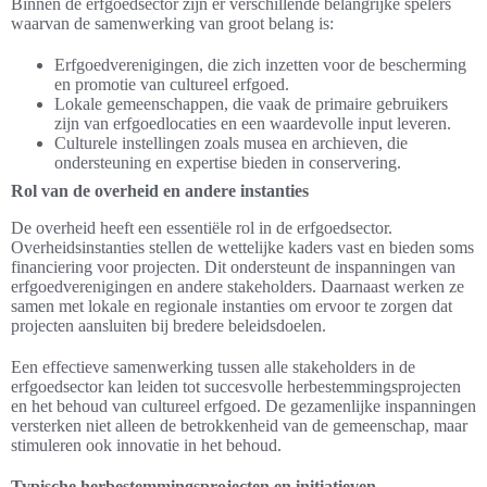
Binnen de erfgoedsector zijn er verschillende belangrijke spelers
waarvan de samenwerking van groot belang is:
Erfgoedverenigingen, die zich inzetten voor de bescherming
en promotie van cultureel erfgoed.
Lokale gemeenschappen, die vaak de primaire gebruikers
zijn van erfgoedlocaties en een waardevolle input leveren.
Culturele instellingen zoals musea en archieven, die
ondersteuning en expertise bieden in conservering.
Rol van de overheid en andere instanties
De overheid heeft een essentiële rol in de erfgoedsector.
Overheidsinstanties stellen de wettelijke kaders vast en bieden soms
financiering voor projecten. Dit ondersteunt de inspanningen van
erfgoedverenigingen en andere stakeholders. Daarnaast werken ze
samen met lokale en regionale instanties om ervoor te zorgen dat
projecten aansluiten bij bredere beleidsdoelen.
Een effectieve samenwerking tussen alle stakeholders in de
erfgoedsector kan leiden tot succesvolle herbestemmingsprojecten
en het behoud van cultureel erfgoed. De gezamenlijke inspanningen
versterken niet alleen de betrokkenheid van de gemeenschap, maar
stimuleren ook innovatie in het behoud.
Typische herbestemmingsprojecten en initiatieven