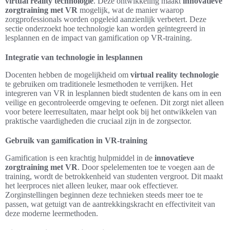
virtual reality technologie
. Deze ontwikkeling maakt
innovatieve
zorgtraining met VR
mogelijk, wat de manier waarop
zorgprofessionals worden opgeleid aanzienlijk verbetert. Deze
sectie onderzoekt hoe technologie kan worden geïntegreerd in
lesplannen en de impact van gamification op VR-training.
Integratie van technologie in lesplannen
Docenten hebben de mogelijkheid om
virtual reality technologie
te gebruiken om traditionele lesmethoden te verrijken. Het
integreren van VR in lesplannen biedt studenten de kans om in een
veilige en gecontroleerde omgeving te oefenen. Dit zorgt niet alleen
voor betere leerresultaten, maar helpt ook bij het ontwikkelen van
praktische vaardigheden die cruciaal zijn in de zorgsector.
Gebruik van gamification in VR-training
Gamification is een krachtig hulpmiddel in de
innovatieve
zorgtraining met VR
. Door spelelementen toe te voegen aan de
training, wordt de betrokkenheid van studenten vergroot. Dit maakt
het leerproces niet alleen leuker, maar ook effectiever.
Zorginstellingen beginnen deze technieken steeds meer toe te
passen, wat getuigt van de aantrekkingskracht en effectiviteit van
deze moderne leermethoden.