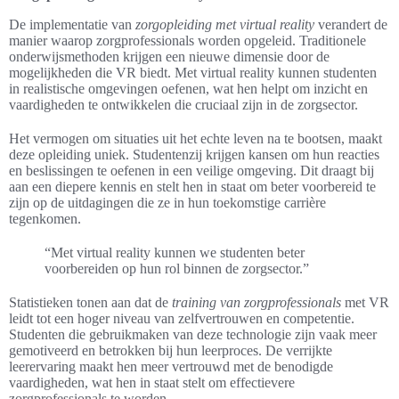
De implementatie van
zorgopleiding met virtual reality
verandert de
manier waarop zorgprofessionals worden opgeleid. Traditionele
onderwijsmethoden krijgen een nieuwe dimensie door de
mogelijkheden die VR biedt. Met virtual reality kunnen studenten
in realistische omgevingen oefenen, wat hen helpt om inzicht en
vaardigheden te ontwikkelen die cruciaal zijn in de zorgsector.
Het vermogen om situaties uit het echte leven na te bootsen, maakt
deze opleiding uniek. Studentenzij krijgen kansen om hun reacties
en beslissingen te oefenen in een veilige omgeving. Dit draagt bij
aan een diepere kennis en stelt hen in staat om beter voorbereid te
zijn op de uitdagingen die ze in hun toekomstige carrière
tegenkomen.
“Met virtual reality kunnen we studenten beter
voorbereiden op hun rol binnen de zorgsector.”
Statistieken tonen aan dat de
training van zorgprofessionals
met VR
leidt tot een hoger niveau van zelfvertrouwen en competentie.
Studenten die gebruikmaken van deze technologie zijn vaak meer
gemotiveerd en betrokken bij hun leerproces. De verrijkte
leerervaring maakt hen meer vertrouwd met de benodigde
vaardigheden, wat hen in staat stelt om effectievere
zorgprofessionals te worden.