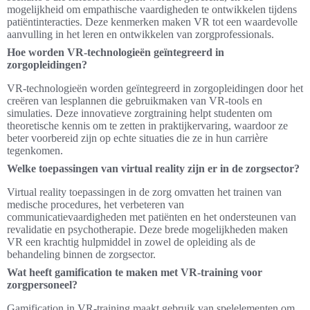
mogelijkheid om empathische vaardigheden te ontwikkelen tijdens
patiëntinteracties. Deze kenmerken maken VR tot een waardevolle
aanvulling in het leren en ontwikkelen van zorgprofessionals.
Hoe worden VR-technologieën geïntegreerd in
zorgopleidingen?
VR-technologieën worden geïntegreerd in zorgopleidingen door het
creëren van lesplannen die gebruikmaken van VR-tools en
simulaties. Deze innovatieve zorgtraining helpt studenten om
theoretische kennis om te zetten in praktijkervaring, waardoor ze
beter voorbereid zijn op echte situaties die ze in hun carrière
tegenkomen.
Welke toepassingen van virtual reality zijn er in de zorgsector?
Virtual reality toepassingen in de zorg omvatten het trainen van
medische procedures, het verbeteren van
communicatievaardigheden met patiënten en het ondersteunen van
revalidatie en psychotherapie. Deze brede mogelijkheden maken
VR een krachtig hulpmiddel in zowel de opleiding als de
behandeling binnen de zorgsector.
Wat heeft gamification te maken met VR-training voor
zorgpersoneel?
Gamification in VR-training maakt gebruik van spelelementen om