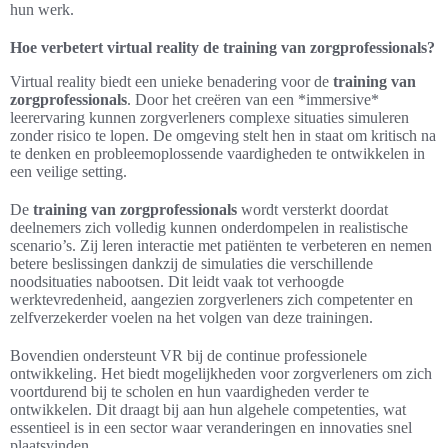
hun werk.
Hoe verbetert virtual reality de training van zorgprofessionals?
Virtual reality biedt een unieke benadering voor de
training van
zorgprofessionals
. Door het creëren van een *immersive*
leerervaring kunnen zorgverleners complexe situaties simuleren
zonder risico te lopen. De omgeving stelt hen in staat om kritisch na
te denken en probleemoplossende vaardigheden te ontwikkelen in
een veilige setting.
De
training van zorgprofessionals
wordt versterkt doordat
deelnemers zich volledig kunnen onderdompelen in realistische
scenario’s. Zij leren interactie met patiënten te verbeteren en nemen
betere beslissingen dankzij de simulaties die verschillende
noodsituaties nabootsen. Dit leidt vaak tot verhoogde
werktevredenheid, aangezien zorgverleners zich competenter en
zelfverzekerder voelen na het volgen van deze trainingen.
Bovendien ondersteunt VR bij de continue professionele
ontwikkeling. Het biedt mogelijkheden voor zorgverleners om zich
voortdurend bij te scholen en hun vaardigheden verder te
ontwikkelen. Dit draagt bij aan hun algehele competenties, wat
essentieel is in een sector waar veranderingen en innovaties snel
plaatsvinden.