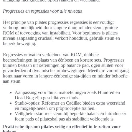
Progressies en regressies voor alle niveaus
Het principe van pilates progressies regressies is eenvoudig:
verhoog moeilijkheid door langere duur, minder steun, grotere
ROM of toevoeging van instabiliteit. Voor beginners is pilates
niveau aanpassing cruciaal; verkort houdduur, gebruik steun en
beperk beweging.
Regressies omvatten verkleinen van ROM, dubbele
beenoefeningen in plaats van éénbeen en kortere sets. Progressies
kunnen bestaan uit oefeningen op balance pad, ogen sluiten voor
gevorderden of dynamische armbewegingen. Meetbare vooruitgang
komt naar voren in langere éénbenige sta-tijden en minder behoefte
aan steun.
Aanpassing voor thuis: matoefeningen zoals Hundred en
Dead Bug zijn geschikt voor thuis.
Studio-opties: Reformer en Cadillac bieden extra weerstand
en mogelijkheden om proprioceptie trainen.
Veiligheid: start met steun bij beperkte balans en introduceer
foam pads of pilatesbal pas als stabiliteit voldoende is.
Praktische tips om pilates veilig en effectief in te zetten voor
balans