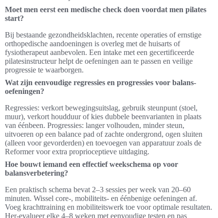
Moet men eerst een medische check doen voordat men pilates
start?
Bij bestaande gezondheidsklachten, recente operaties of ernstige
orthopedische aandoeningen is overleg met de huisarts of
fysiotherapeut aanbevolen. Een intake met een gecertificeerde
pilatesinstructeur helpt de oefeningen aan te passen en veilige
progressie te waarborgen.
Wat zijn eenvoudige regressies en progressies voor balans-
oefeningen?
Regressies: verkort bewegingsuitslag, gebruik steunpunt (stoel,
muur), verkort houdduur of kies dubbele beenvarianten in plaats
van éénbeen. Progressies: langer volhouden, minder steun,
uitvoeren op een balance pad of zachte ondergrond, ogen sluiten
(alleen voor gevorderden) en toevoegen van apparatuur zoals de
Reformer voor extra proprioceptieve uitdaging.
Hoe bouwt iemand een effectief weekschema op voor
balansverbetering?
Een praktisch schema bevat 2–3 sessies per week van 20–60
minuten. Wissel core-, mobiliteits- en éénbenige oefeningen af.
Voeg krachttraining en mobiliteitswerk toe voor optimale resultaten.
Her-evalueer elke 4–8 weken met eenvoudige testen en pas