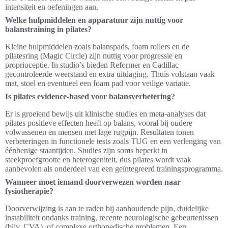
intensiteit en oefeningen aan.
Welke hulpmiddelen en apparatuur zijn nuttig voor
balanstraining in pilates?
Kleine hulpmiddelen zoals balanspads, foam rollers en de
pilatesring (Magic Circle) zijn nuttig voor progressie en
proprioceptie. In studio’s bieden Reformer en Cadillac
gecontroleerde weerstand en extra uitdaging. Thuis volstaan vaak
mat, stoel en eventueel een foam pad voor veilige variatie.
Is pilates evidence-based voor balansverbetering?
Er is groeiend bewijs uit klinische studies en meta-analyses dat
pilates positieve effecten heeft op balans, vooral bij oudere
volwassenen en mensen met lage rugpijn. Resultaten tonen
verbeteringen in functionele tests zoals TUG en een verlenging van
éénbenige staantijden. Studies zijn soms beperkt in
steekproefgrootte en heterogeniteit, dus pilates wordt vaak
aanbevolen als onderdeel van een geïntegreerd trainingsprogramma.
Wanneer moet iemand doorverwezen worden naar
fysiotherapie?
Doorverwijzing is aan te raden bij aanhoudende pijn, duidelijke
instabiliteit ondanks training, recente neurologische gebeurtenissen
(bijv. CVA), of complexe orthopedische problemen. Een