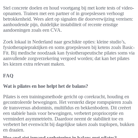
Stel concrete doelen en houd voortgang bij met korte tests of video-
opnamen. Trainen met een partner of in groepslessen verhoogt
betrokkenheid. Wees alert op signalen die doorverwijzing vereisen:
aanhoudende pijn, duidelijke instabiliteit of recente ernstige
aandoeningen zoals een CVA.
Zoek lokaal in Nederland naar geschikte opties: kleine studio’s,
fysiotherapiepraktijken en soms groepslessen bij ketens zoals Basic-
Fit. Bij medische noodzaak kan fysiotherapeutische pilates soms via
aanvullende zorgverzekering vergoed worden; dat kan het pilates
les kiezen extra relevant maken.
FAQ
Wat is pilates en hoe helpt het de balans?
Pilates is een trainingsmethode gericht op corekracht, houding en
gecontroleerde bewegingen. Het versterkt diepe rompspieren zoals
de transversus abdominis, multifidus en bekkenbodem. Dit creëert
een stabiele basis voor bewegingen, verbetert proprioceptie en
vermindert asymmetrieën. Daardoor neemt de stabiliteit toe en
verbetert het evenwicht bij dagelijkse taken zoals traplopen, bukken
en draaien.
Hoe snel ziet iemand verbetering in balans met pilates?