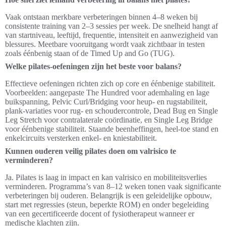
Vaak ontstaan merkbare verbeteringen binnen 4–8 weken bij
consistente training van 2–3 sessies per week. De snelheid hangt af
van startniveau, leeftijd, frequentie, intensiteit en aanwezigheid van
blessures. Meetbare vooruitgang wordt vaak zichtbaar in testen
zoals éénbenig staan of de Timed Up and Go (TUG).
Welke pilates-oefeningen zijn het beste voor balans?
Effectieve oefeningen richten zich op core en éénbenige stabiliteit.
Voorbeelden: aangepaste The Hundred voor ademhaling en lage
buikspanning, Pelvic Curl/Bridging voor heup- en rugstabiliteit,
plank-variaties voor rug- en schoudercontrole, Dead Bug en Single
Leg Stretch voor contralaterale coördinatie, en Single Leg Bridge
voor éénbenige stabiliteit. Staande beenheffingen, heel-toe stand en
enkelcircuits versterken enkel- en kniestabiliteit.
Kunnen ouderen veilig pilates doen om valrisico te
verminderen?
Ja. Pilates is laag in impact en kan valrisico en mobiliteitsverlies
verminderen. Programma’s van 8–12 weken tonen vaak significante
verbeteringen bij ouderen. Belangrijk is een geleidelijke opbouw,
start met regressies (steun, beperkte ROM) en onder begeleiding
van een gecertificeerde docent of fysiotherapeut wanneer er
medische klachten zijn.