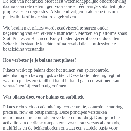
De rest van het artikel biedt eerst wetenschappelijke onderbouwing,
daarna concrete oefeningen voor core en éénbenige stabiliteit, plus
progressies en regressies. Afsluitend volgen praktische tips om
pilates thuis of in de studio te gebruiken.
Wie begint met pilates wordt geadviseerd te starten onder
begeleiding van een erkende instructeur. Merken en platforms zoals
Stott Pilates en Balanced Body bieden gecertificeerde docenten.
Zeker bij bestaande klachten of na revalidatie is professionele
begeleiding verstandig.
Hoe verbeter je je balans met pilates?
Pilates werkt op balans door het trainen van spiercontrole,
ademhaling en bewegingskwaliteit. Deze korte inleiding legt uit
waarom pilates en stabiliteit hand in hand gaan en wat men kan
verwachten bij regelmatig oefenen.
Wat pilates doet voor balans en stabiliteit
Pilates richt zich op ademhaling, concentratie, controle, centering,
precisie, flow en ontspanning. Deze principes versterken
neuromusculaire controle en verbeteren houding. Door gerichte
activatie van de diepe rompspieren zoals transversus abdominis,
multifidus en de bekkenbodem ontstaat een stabiele basis voor