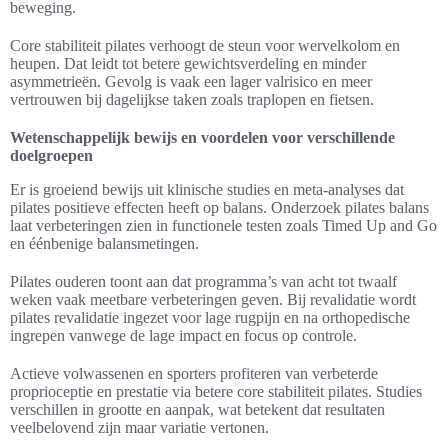
beweging.
Core stabiliteit pilates verhoogt de steun voor wervelkolom en
heupen. Dat leidt tot betere gewichtsverdeling en minder
asymmetrieën. Gevolg is vaak een lager valrisico en meer
vertrouwen bij dagelijkse taken zoals traplopen en fietsen.
Wetenschappelijk bewijs en voordelen voor verschillende
doelgroepen
Er is groeiend bewijs uit klinische studies en meta-analyses dat
pilates positieve effecten heeft op balans. Onderzoek pilates balans
laat verbeteringen zien in functionele testen zoals Timed Up and Go
en éénbenige balansmetingen.
Pilates ouderen toont aan dat programma’s van acht tot twaalf
weken vaak meetbare verbeteringen geven. Bij revalidatie wordt
pilates revalidatie ingezet voor lage rugpijn en na orthopedische
ingrepen vanwege de lage impact en focus op controle.
Actieve volwassenen en sporters profiteren van verbeterde
proprioceptie en prestatie via betere core stabiliteit pilates. Studies
verschillen in grootte en aanpak, wat betekent dat resultaten
veelbelovend zijn maar variatie vertonen.