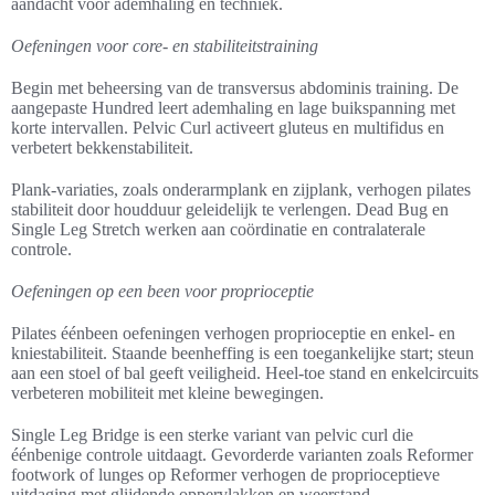
aandacht voor ademhaling en techniek.
Oefeningen voor core- en stabiliteitstraining
Begin met beheersing van de transversus abdominis training. De
aangepaste Hundred leert ademhaling en lage buikspanning met
korte intervallen. Pelvic Curl activeert gluteus en multifidus en
verbetert bekkenstabiliteit.
Plank-variaties, zoals onderarmplank en zijplank, verhogen pilates
stabiliteit door houdduur geleidelijk te verlengen. Dead Bug en
Single Leg Stretch werken aan coördinatie en contralaterale
controle.
Oefeningen op een been voor proprioceptie
Pilates éénbeen oefeningen verhogen proprioceptie en enkel- en
kniestabiliteit. Staande beenheffing is een toegankelijke start; steun
aan een stoel of bal geeft veiligheid. Heel-toe stand en enkelcircuits
verbeteren mobiliteit met kleine bewegingen.
Single Leg Bridge is een sterke variant van pelvic curl die
éénbenige controle uitdaagt. Gevorderde varianten zoals Reformer
footwork of lunges op Reformer verhogen de proprioceptieve
uitdaging met glijdende oppervlakken en weerstand.