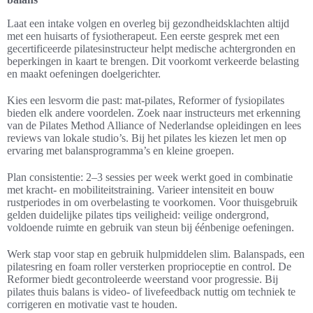
Laat een intake volgen en overleg bij gezondheidsklachten altijd
met een huisarts of fysiotherapeut. Een eerste gesprek met een
gecertificeerde pilatesinstructeur helpt medische achtergronden en
beperkingen in kaart te brengen. Dit voorkomt verkeerde belasting
en maakt oefeningen doelgerichter.
Kies een lesvorm die past: mat-pilates, Reformer of fysiopilates
bieden elk andere voordelen. Zoek naar instructeurs met erkenning
van de Pilates Method Alliance of Nederlandse opleidingen en lees
reviews van lokale studio’s. Bij het pilates les kiezen let men op
ervaring met balansprogramma’s en kleine groepen.
Plan consistentie: 2–3 sessies per week werkt goed in combinatie
met kracht- en mobiliteitstraining. Varieer intensiteit en bouw
rustperiodes in om overbelasting te voorkomen. Voor thuisgebruik
gelden duidelijke pilates tips veiligheid: veilige ondergrond,
voldoende ruimte en gebruik van steun bij éénbenige oefeningen.
Werk stap voor stap en gebruik hulpmiddelen slim. Balanspads, een
pilatesring en foam roller versterken proprioceptie en control. De
Reformer biedt gecontroleerde weerstand voor progressie. Bij
pilates thuis balans is video- of livefeedback nuttig om techniek te
corrigeren en motivatie vast te houden.