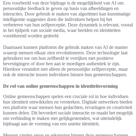
Een voorbeeld van deze bijdrage is de mogelijkheid van AI om
persoonlijke feedback te geven op basis van afbeeldingen en
interacties. Door gebruik te maken van algoritmes kan kunstmatige
intelligentie suggesties doen die individuen helpen bij het
verbeteren van hun zelfperceptie. Deze dynamiek is relevant, vooral
in het tijdperk van sociale media, waar beelden en identiteiten
voortdurend worden gedeeld.
Daarnaast kunnen platforms die gebruik maken van AI de manier
waarop mensen elkaar zien revolutioneren. Deze technologie laat
gebruikers toe om hun zelfbeeld te verrijken met positieve
bevestigingen of door hen aan te moedigen authentiek te zijn.
Hierdoor verandert niet alleen de persoonlijke zelfperceptie, maar
ook de interactie tussen individuen binnen hun gemeenschappen.
De rol van online gemeenschappen in identiteitsvorming
Online gemeenschappen spelen een cruciale rol in hoe individuen
hun identiteit ontwikkelen en versterken. Digitale netwerken bieden
een platform waar mensen hun gedachten, ervaringen en creativiteit
kunnen delen. Dit bevordert sociale interactie en maakt het mogelijk
om verbinding te maken met gelijkgestemden, wat uiteindelijk
bijdraagt aan de vorming van een unieke identiteit.
Mensen vinden steun en erkenning binnen deze gemeenschappen.