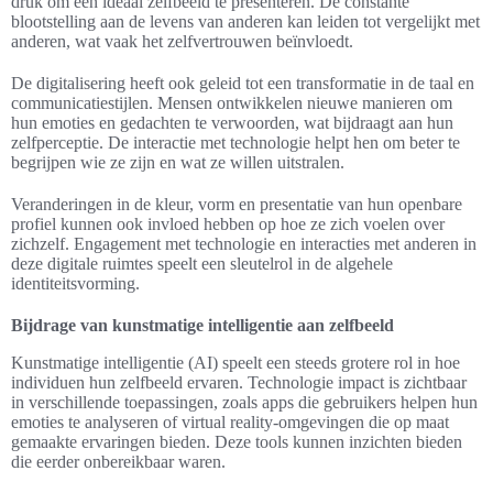
druk om een ideaal zelfbeeld te presenteren. De constante
blootstelling aan de levens van anderen kan leiden tot vergelijkt met
anderen, wat vaak het zelfvertrouwen beïnvloedt.
De digitalisering heeft ook geleid tot een transformatie in de taal en
communicatiestijlen. Mensen ontwikkelen nieuwe manieren om
hun emoties en gedachten te verwoorden, wat bijdraagt aan hun
zelfperceptie. De interactie met technologie helpt hen om beter te
begrijpen wie ze zijn en wat ze willen uitstralen.
Veranderingen in de kleur, vorm en presentatie van hun openbare
profiel kunnen ook invloed hebben op hoe ze zich voelen over
zichzelf. Engagement met technologie en interacties met anderen in
deze digitale ruimtes speelt een sleutelrol in de algehele
identiteitsvorming.
Bijdrage van kunstmatige intelligentie aan zelfbeeld
Kunstmatige intelligentie (AI) speelt een steeds grotere rol in hoe
individuen hun zelfbeeld ervaren. Technologie impact is zichtbaar
in verschillende toepassingen, zoals apps die gebruikers helpen hun
emoties te analyseren of virtual reality-omgevingen die op maat
gemaakte ervaringen bieden. Deze tools kunnen inzichten bieden
die eerder onbereikbaar waren.