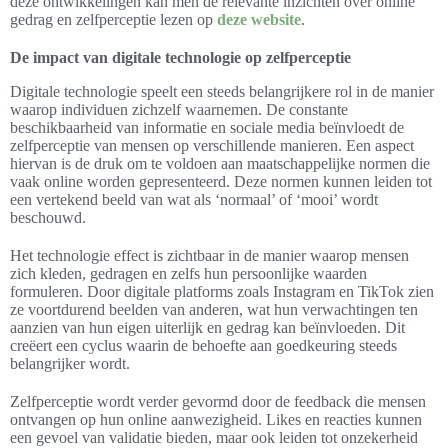
deze ontwikkelingen kan men de relevante inzichten over online
gedrag en zelfperceptie lezen op
deze website
.
De impact van digitale technologie op zelfperceptie
Digitale technologie speelt een steeds belangrijkere rol in de manier
waarop individuen zichzelf waarnemen. De constante
beschikbaarheid van informatie en sociale media beïnvloedt de
zelfperceptie van mensen op verschillende manieren. Een aspect
hiervan is de druk om te voldoen aan maatschappelijke normen die
vaak online worden gepresenteerd. Deze normen kunnen leiden tot
een vertekend beeld van wat als ‘normaal’ of ‘mooi’ wordt
beschouwd.
Het technologie effect is zichtbaar in de manier waarop mensen
zich kleden, gedragen en zelfs hun persoonlijke waarden
formuleren. Door digitale platforms zoals Instagram en TikTok zien
ze voortdurend beelden van anderen, wat hun verwachtingen ten
aanzien van hun eigen uiterlijk en gedrag kan beïnvloeden. Dit
creëert een cyclus waarin de behoefte aan goedkeuring steeds
belangrijker wordt.
Zelfperceptie wordt verder gevormd door de feedback die mensen
ontvangen op hun online aanwezigheid. Likes en reacties kunnen
een gevoel van validatie bieden, maar ook leiden tot onzekerheid