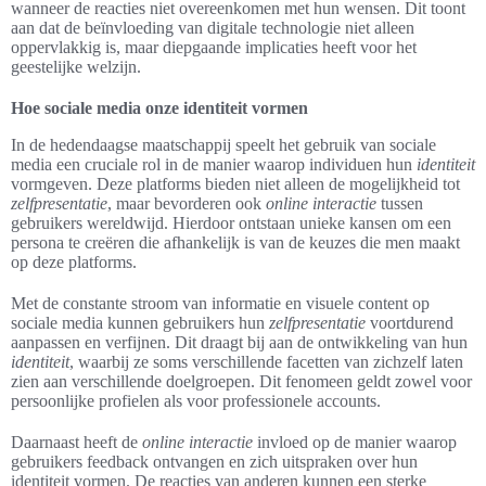
wanneer de reacties niet overeenkomen met hun wensen. Dit toont
aan dat de beïnvloeding van digitale technologie niet alleen
oppervlakkig is, maar diepgaande implicaties heeft voor het
geestelijke welzijn.
Hoe sociale media onze identiteit vormen
In de hedendaagse maatschappij speelt het gebruik van sociale
media een cruciale rol in de manier waarop individuen hun
identiteit
vormgeven. Deze platforms bieden niet alleen de mogelijkheid tot
zelfpresentatie
, maar bevorderen ook
online interactie
tussen
gebruikers wereldwijd. Hierdoor ontstaan unieke kansen om een
persona te creëren die afhankelijk is van de keuzes die men maakt
op deze platforms.
Met de constante stroom van informatie en visuele content op
sociale media kunnen gebruikers hun
zelfpresentatie
voortdurend
aanpassen en verfijnen. Dit draagt bij aan de ontwikkeling van hun
identiteit
, waarbij ze soms verschillende facetten van zichzelf laten
zien aan verschillende doelgroepen. Dit fenomeen geldt zowel voor
persoonlijke profielen als voor professionele accounts.
Daarnaast heeft de
online interactie
invloed op de manier waarop
gebruikers feedback ontvangen en zich uitspraken over hun
identiteit vormen. De reacties van anderen kunnen een sterke