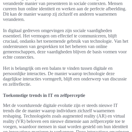
veranderde manier van presenteren in sociale contexten. Mensen
cureren hun online identiteit en werken aan de perfecte afbeelding.
Dit kan de manier waarop zij zichzelf en anderen waarnemen
veranderen.
In digitaal gedreven omgevingen zijn sociale vaardigheden
essentieel. Het vermogen om effectief te communiceren, blijft
cruciaal, ondanks het toenemende gebruik van technologie. Van het
ondersteunen van gesprekken tot het beheren van online
gemeenschappen, deze vaardigheden blijven de basis vormen voor
echte connecties.
Het is belangrijk om een balans te vinden tussen digitale en
persoonlijke interacties. De manier waarop technologie deze
dagelijkse interacties vormgeeft, blijft een onderwerp van discussie
en zelfreflectie.
Toekomstige trends in IT en zelfperceptie
Met de voortdurende digitale evolutie zijn er steeds nieuwe IT
trends die de manier waarop individuen zichzelf waarnemen
reshaping. Technologieën zoals augmented reality (AR) en virtual
reality (VR) beloven een nieuwe dimensie aan zelfperceptie toe te
voegen, waardoor mensen in staat worden gesteld om hun identiteit
op innovatieve manieren te verkennen. Deze interactieve ervaringen