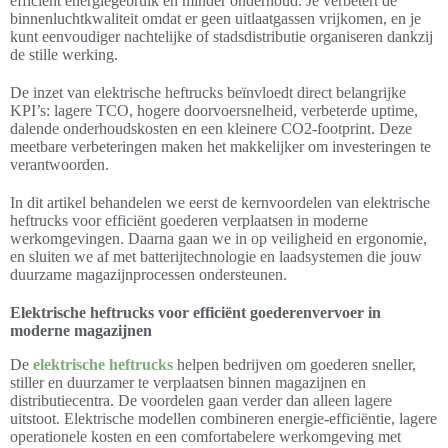
efficiënt energiegebruik en minder onderhoud. Je verbetert de
binnenluchtkwaliteit omdat er geen uitlaatgassen vrijkomen, en je
kunt eenvoudiger nachtelijke of stadsdistributie organiseren dankzij
de stille werking.
De inzet van elektrische heftrucks beïnvloedt direct belangrijke
KPI’s: lagere TCO, hogere doorvoersnelheid, verbeterde uptime,
dalende onderhoudskosten en een kleinere CO2-footprint. Deze
meetbare verbeteringen maken het makkelijker om investeringen te
verantwoorden.
In dit artikel behandelen we eerst de kernvoordelen van elektrische
heftrucks voor efficiënt goederen verplaatsen in moderne
werkomgevingen. Daarna gaan we in op veiligheid en ergonomie,
en sluiten we af met batterijtechnologie en laadsystemen die jouw
duurzame magazijnprocessen ondersteunen.
Elektrische heftrucks voor efficiënt goederenvervoer in
moderne magazijnen
De
elektrische heftrucks
helpen bedrijven om goederen sneller,
stiller en duurzamer te verplaatsen binnen magazijnen en
distributiecentra. De voordelen gaan verder dan alleen lagere
uitstoot. Elektrische modellen combineren energie-efficiëntie, lagere
operationele kosten en een comfortabelere werkomgeving met