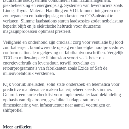
Duurzame laadsystemen combineren slim laadmanagement,
piekbeheersing en energieopslag. Systemen van leveranciers zoals
Linde, Toyota Material Handling en VDL kunnen integreren met
zonnepanelen en batterijopslag om kosten en CO2-uitstoot te
verlagen. Slimme laadstations sturen laadsessies zodat netbelasting
beperkt blijft en je elektrische heftruck voor duurzame
magazijnprocessen optimaal presteert.
Veiligheid en onderhoud zijn cruciaal: zorg voor ventilatie bij lood-
zuurbatterijen, brandwerende opslag en duidelijke noodprocedures
conform nationale regelgeving en fabrikantvoorschriften. Vergelijk
TCO en milieu-impact: lithium-ion scoort vaak beter op
energieverbruik en levensduur, terwijl recycling en
retourprogramma’s van fabrikanten zoals Exide of Saft de
milieuvoetafdruk verkleinen.
Kijk vooruit: snelladen, solid-state-onderzoek en telematica voor
predictive maintenance maken batterijbeheer steeds slimmer.
Gebruik een korte checklist voor implementatie: laadplekindeling
op basis van rijpatronen, geschikte laadapparatuur en
dimensionering van infrastructuur naar aantal voertuigen en
shiftprofiel.
Meer artikelen