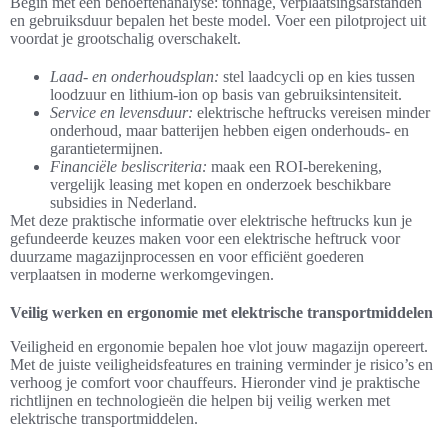
Begin met een behoeftenanalyse: tonnage, verplaatsingsafstanden
en gebruiksduur bepalen het beste model. Voer een pilotproject uit
voordat je grootschalig overschakelt.
Laad- en onderhoudsplan:
stel laadcycli op en kies tussen
loodzuur en lithium-ion op basis van gebruiksintensiteit.
Service en levensduur:
elektrische heftrucks vereisen minder
onderhoud, maar batterijen hebben eigen onderhouds- en
garantietermijnen.
Financiële besliscriteria:
maak een ROI-berekening,
vergelijk leasing met kopen en onderzoek beschikbare
subsidies in Nederland.
Met deze praktische informatie over elektrische heftrucks kun je
gefundeerde keuzes maken voor een elektrische heftruck voor
duurzame magazijnprocessen en voor efficiënt goederen
verplaatsen in moderne werkomgevingen.
Veilig werken en ergonomie met elektrische transportmiddelen
Veiligheid en ergonomie bepalen hoe vlot jouw magazijn opereert.
Met de juiste veiligheidsfeatures en training verminder je risico’s en
verhoog je comfort voor chauffeurs. Hieronder vind je praktische
richtlijnen en technologieën die helpen bij veilig werken met
elektrische transportmiddelen.