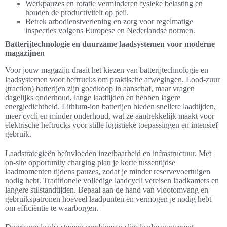
Werkpauzes en rotatie verminderen fysieke belasting en
houden de productiviteit op peil.
Betrek arbodienstverlening en zorg voor regelmatige
inspecties volgens Europese en Nederlandse normen.
Batterijtechnologie en duurzame laadsystemen voor moderne
magazijnen
Voor jouw magazijn draait het kiezen van batterijtechnologie en
laadsystemen voor heftrucks om praktische afwegingen. Lood-zuur
(traction) batterijen zijn goedkoop in aanschaf, maar vragen
dagelijks onderhoud, lange laadtijden en hebben lagere
energiedichtheid. Lithium-ion batterijen bieden snellere laadtijden,
meer cycli en minder onderhoud, wat ze aantrekkelijk maakt voor
elektrische heftrucks voor stille logistieke toepassingen en intensief
gebruik.
Laadstrategieën beïnvloeden inzetbaarheid en infrastructuur. Met
on-site opportunity charging plan je korte tussentijdse
laadmomenten tijdens pauzes, zodat je minder reservevoertuigen
nodig hebt. Traditionele volledige laadcycli vereisen laadkamers en
langere stilstandtijden. Bepaal aan de hand van vlootomvang en
gebruikspatronen hoeveel laadpunten en vermogen je nodig hebt
om efficiëntie te waarborgen.