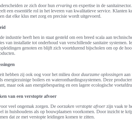
nderscheiden ze zich door hun
ervaring
en expertise in de sanitairsecto
peelt een essentiële rol in het leveren van kwalitatieve service. Klanten
 dat elke klus met zorg en precisie wordt uitgevoerd.
eid
de industrie heeft hen in staat gesteld om een breed scala aan technisc
s van installatie tot onderhoud van verschillende sanitaire systemen. Ied
pleidingen genoten en blijft zich voortdurend bijscholen om op de hoog
oducten.
ssingen
eit hebben zij ook oog voor het milieu door
duurzame oplossingen
aan 
ls energiezuinige boilers en wateronthardingssystemen. Deze producten 
ant, maar ook aan energiebesparing en een lagere ecologische voetafdru
en van een verstopte afvoer
 voor veel ongemak zorgen. De
oorzaken verstopte afvoer
zijn vaak te h
wel in huishoudens als op bouwplaatsen voorkomen. Door inzicht te kri
en dat ze met verstopte leidingen komen te zitten.