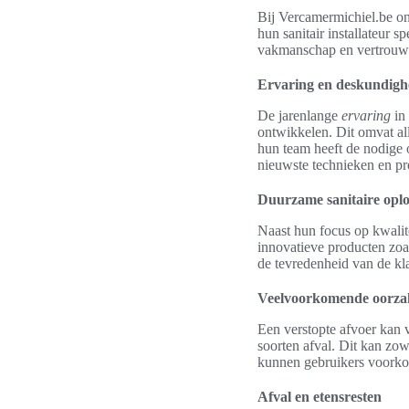
Bij Vercamermichiel.be o
hun sanitair installateur s
vakmanschap en vertrouwen
Ervaring en deskundigh
De jarenlange
ervaring
in 
ontwikkelen. Dit omvat alle
hun team heeft de nodige o
nieuwste technieken en pr
Duurzame sanitaire oplo
Naast hun focus op kwalit
innovatieve producten zoa
de tevredenheid van de kl
Veelvoorkomende oorzak
Een verstopte afvoer kan
soorten afval. Dit kan zo
kunnen gebruikers voorkom
Afval en etensresten