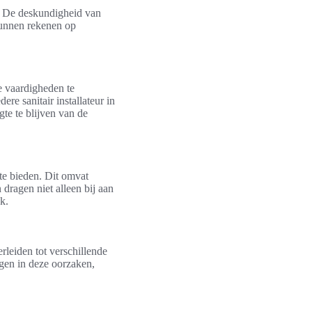
r. De deskundigheid van
 kunnen rekenen op
he vaardigheden te
ere sanitair installateur in
te te blijven van de
te bieden. Dit omvat
dragen niet alleen bij aan
k.
erleiden tot verschillende
jgen in deze oorzaken,