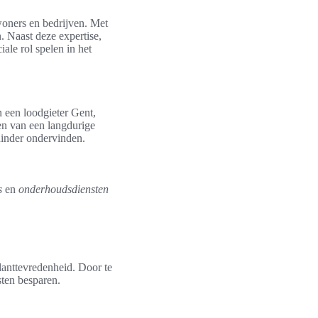
woners en bedrijven. Met
n. Naast deze expertise,
ale rol spelen in het
 een loodgieter Gent,
en van een langdurige
hinder ondervinden.
s
en
onderhoudsdiensten
klanttevredenheid. Door te
ten besparen.