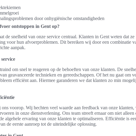
iektekiemen
mmelgroei
halingsproblemen door onhygiënische omstandigheden
afvoer ontstoppen in Gent op?
aat de snelheid van onze service centraal. Klanten in Gent weten dat z
ssing voor hun afvoerproblemen. Dit bereiken wij door een combinatie v
richte aanpak.
 service
etraind om snel te reageren op de behoeften van onze klanten. De snelh
k van geavanceerde technieken en gereedschappen. Of het nu gaat om ve
robleem efficiënt aan. Hiermee garanderen we dat klanten zo min mogel
iciëntie
ij ons voorop. Wij hechten veel waarde aan feedback van onze klanten,
oeren in onze dienstverlening. Ons team streeft ernaar om niet alleen d
 algehele ervaring van onze klanten te optimaliseren. Efficiëntie is ee
an de eerste aanroep tot de uiteindelijke oplossing.
eter in Gent