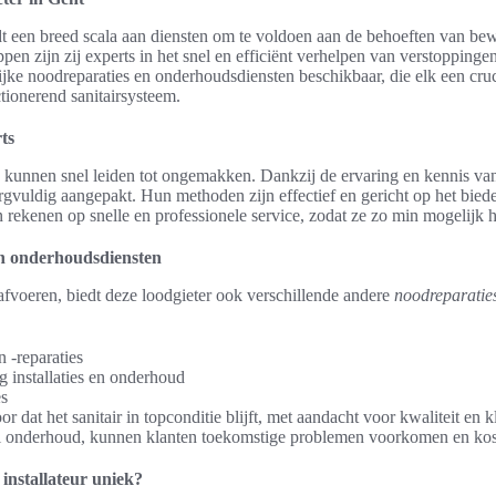
dt een breed scala aan diensten om te voldoen aan de behoeften van be
pen zijn zij experts in het snel en efficiënt verhelpen van verstoppinge
ijke noodreparaties en onderhoudsdiensten beschikbaar, die elk een cruci
ionerend sanitairsysteem.
ts
 kunnen snel leiden tot ongemakken. Dankzij de ervaring en kennis van
rgvuldig aangepakt. Hun methoden zijn effectief en gericht op het bied
 rekenen op snelle en professionele service, zodat ze zo min mogelijk 
n onderhoudsdiensten
afvoeren, biedt deze loodgieter ook verschillende andere
noodreparatie
en -reparaties
 installaties en onderhoud
s
r dat het sanitair in topconditie blijft, met aandacht voor kwaliteit en 
eel onderhoud, kunnen klanten toekomstige problemen voorkomen en kos
installateur uniek?