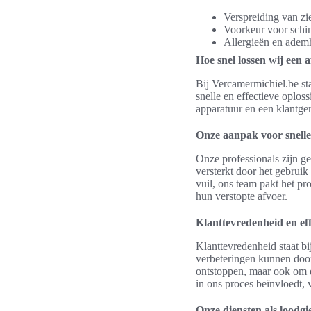
Verspreiding van z
Voorkeur voor schi
Allergieën en adem
Hoe snel lossen wij een 
Bij Vercamermichiel.be st
snelle en effectieve oplo
apparatuur en een klantge
Onze aanpak voor snelle
Onze professionals zijn g
versterkt door het gebrui
vuil, ons team pakt het p
hun verstopte afvoer.
Klanttevredenheid en eff
Klanttevredenheid staat b
verbeteringen kunnen doorv
ontstoppen, maar ook om de
in ons proces beïnvloedt, v
Onze diensten als loodgi