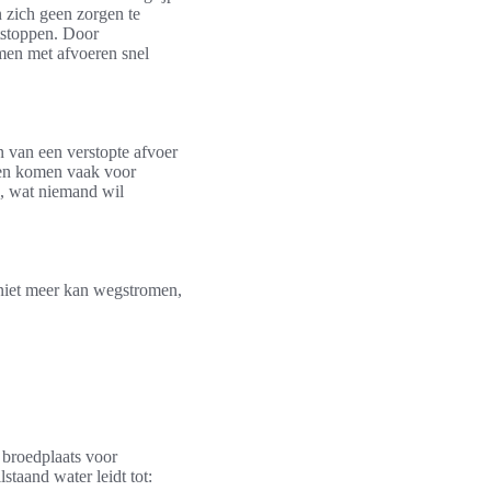
n zich geen zorgen te
ntstoppen. Door
emen met afvoeren snel
n van een verstopte afvoer
men komen vaak voor
n, wat niemand wil
 niet meer kan wegstromen,
 broedplaats voor
staand water leidt tot: