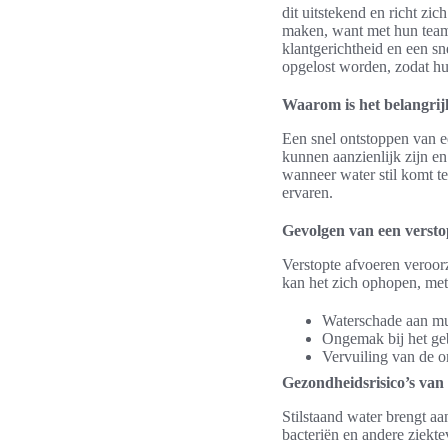
dit uitstekend en richt zi
maken, want met hun team 
klantgerichtheid en een s
opgelost worden, zodat h
Waarom is het belangrij
Een snel ontstoppen van e
kunnen aanzienlijk zijn 
wanneer water stil komt t
ervaren.
Gevolgen van een versto
Verstopte afvoeren veroor
kan het zich ophopen, met
Waterschade aan mu
Ongemak bij het geb
Vervuiling van de o
Gezondheidsrisico’s van 
Stilstaand water brengt aa
bacteriën en andere ziekte