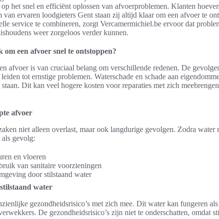
ch op het snel en efficiënt oplossen van afvoerproblemen. Klanten hoeve
van ervaren loodgieters Gent staan zij altijd klaar om een afvoer te o
nelle service te combineren, zorgt Vercamermichiel.be ervoor dat probl
uishoudens weer zorgeloos verder kunnen.
k om een afvoer snel te ontstoppen?
en afvoer is van cruciaal belang om verschillende redenen. De gevolge
en leiden tot ernstige problemen. Waterschade en schade aan eigendom
e staan. Dit kan veel hogere kosten voor reparaties met zich meebrenge
pte afvoer
zaken niet alleen overlast, maar ook langdurige gevolgen. Zodra water
 als gevolg:
ren en vloeren
ruik van sanitaire voorzieningen
mgeving door stilstaand water
stilstaand water
nzienlijke gezondheidsrisico’s met zich mee. Dit water kan fungeren als
verwekkers. De gezondheidsrisico’s zijn niet te onderschatten, omdat stil