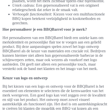
plaatsen, wordt het merk zichtbaar tijdens elke bijeenkomst.
Uniek cadeau:
Een gepersonaliseerd vat is een origineel
relatiegeschenk dat zeker in de smaak valt.
Verhoogde functionaliteit:
Kiezen voor een multifunctionele
BBQ kopen betekent veelzijdigheid in kookmethoden en
gerechten.
Hoe personaliseer je een BBQBarrel voor je merk?
Het personaliseren van een BBQBarrel biedt een unieke kans om
merkidentiteit en persoonlijke flair toe te voegen aan een geliefd
product. Bij deze aanpassingen spelen zowel het logo ontwerp
BBQBarrel als de keuze van materialen een cruciale rol. Bedrijven
kunnen hiermee niet alleen hun gepersonaliseerde barbecue in de
schijnwerpers zetten, maar ook wezens als vuurkorf met logo
aanbieden. Dit geeft niet alleen een persoonlijke touch, maar
versterkt ook de band met klanten en het imago van het merk.
Keuze van logo en ontwerp
Bij het kiezen van een logo en ontwerp voor de BBQBarrel is het
essentieel om elementen te selecteren die de kernwaarden van het
merk weergeven. Een goed logo kan veel zeggen over de kwaliteit
en stijl van het product. Het ontwerp moet zowel visueel
aantrekkelijk als functioneel zijn. Het doel is om aantrekkingskracht
te creëren bij klanten die mogelijk een BBQ vat kopen als een