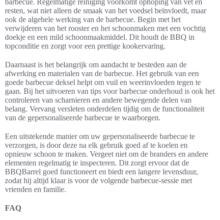
barbecue. Regelmatige reiniging voorkomt ophoping van vet en
resten, wat niet alleen de smaak van het voedsel beïnvloedt, maar
ook de algehele werking van de barbecue. Begin met het
verwijderen van het rooster en het schoonmaken met een vochtig
doekje en een mild schoonmaakmiddel. Dit houdt de BBQ in
topconditie en zorgt voor een prettige kookervaring.
Daarnaast is het belangrijk om aandacht te besteden aan de
afwerking en materialen van de barbecue. Het gebruik van een
goede barbecue deksel helpt om vuil en weerinvloeden tegen te
gaan. Bij het uitvoeren van tips voor barbecue onderhoud is ook het
controleren van scharnieren en andere bewegende delen van
belang. Vervang versleten onderdelen tijdig om de functionaliteit
van de gepersonaliseerde barbecue te waarborgen.
Een uitstekende manier om uw gepersonaliseerde barbecue te
verzorgen, is door deze na elk gebruik goed af te koelen en
opnieuw schoon te maken. Vergeet niet om de branders en andere
elementen regelmatig te inspecteren. Dit zorgt ervoor dat de
BBQBarrel goed functioneert en biedt een langere levensduur,
zodat hij altijd klaar is voor de volgende barbecue-sessie met
vrienden en familie.
FAQ