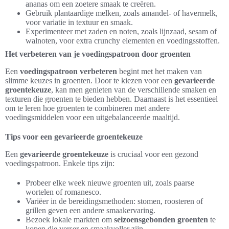
ananas om een zoetere smaak te creëren.
Gebruik plantaardige melken, zoals amandel- of havermelk,
voor variatie in textuur en smaak.
Experimenteer met zaden en noten, zoals lijnzaad, sesam of
walnoten, voor extra crunchy elementen en voedingsstoffen.
Het verbeteren van je voedingspatroon door groenten
Een
voedingspatroon verbeteren
begint met het maken van
slimme keuzes in groenten. Door te kiezen voor een
gevarieerde
groentekeuze
, kan men genieten van de verschillende smaken en
texturen die groenten te bieden hebben. Daarnaast is het essentieel
om te leren hoe groenten te combineren met andere
voedingsmiddelen voor een uitgebalanceerde maaltijd.
Tips voor een gevarieerde groentekeuze
Een
gevarieerde groentekeuze
is cruciaal voor een gezond
voedingspatroon. Enkele tips zijn:
Probeer elke week nieuwe groenten uit, zoals paarse
wortelen of romanesco.
Variëer in de bereidingsmethoden: stomen, roosteren of
grillen geven een andere smaakervaring.
Bezoek lokale markten om
seizoensgebonden groenten
te
kopen die verser en smaakvoller zijn.