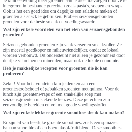
Je kunt eenvoudig meer groenten aan je dieet toevoegen door ze te
integreren in bestaande gerechten zoals pasta’s, soepen en wraps.
Ook is het een goed idee om dagelijks een salade te maken of
groenten als snack te gebruiken. Probeer seizoensgebonden
groenten voor de beste smaak en voedingswaarde.
Wat zijn enkele voordelen van het eten van seizoensgebonden
groenten?
Seizoensgebonden groenten zijn vaak verser en smaakvoller. Ze
zijn meestal goedkoper en milieuvriendelijker, omdat ze lokaal
worden verbouwd. Dit ondersteunt niet alleen je gezondheid door
de rijke vitaminen en mineralen, maar ook de lokale economie.
Heb je makkelijke recepten voor groenten die ik kan
proberen?
Zeker! Voor het avondeten kun je denken aan een
groentestoofschotel of gebakken groenten met quinoa. Voor de
lunch zijn groentenwraps of een smakelijke soep met
seizoensgroenten uitstekende keuzes. Deze gerechten zijn
eenvoudig te bereiden en vol met goede voedingsstoffen.
Wat zijn enkele lekkere groente smoothies die ik kan maken?
Er zijn tal van heerlijke groente smoothies, zoals een spinazie-
banaan smoothie of een boerenkool-fruit blend. Deze smoothies