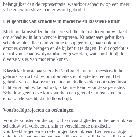
belangrijker dan de representatie, waardoor schaduw op een meer
vrije en expressieve manier wordt gebruikt.
Het gebruik van schaduw in moderne en klassieke kunst
Moderne kunststijlen hebben verschillende manieren ontwikkeld
om schaduw in hun werk te integreren. Kunstenaars gebruiken
schaduw niet alleen om volume te suggereren, maar ook om
emoties over te brengen en de kijker uit te dagen. In dit opzicht is
de rol van schaduw dynamischer geworden, wat aansluit bij de
diverse visies van moderne kunst.
Klassieke kunstenaars, zoals Rembrandt, waren meesters in het
gebruik van schaduw om dramatiek en diepte te creëren. Het
gebruik van clair-obscur, een techniek die sterke contrasten tussen
licht en schaduw benadrukt, is kenmerkend voor deze periodes.
Schaduw geeft deze kunstwerken een gevoel van realisme en
emotionele kracht, dat tijdloos blijft.
Voorbeeldprojecten en oefeningen
Voor de kunstenaar die zijn of haar vaardigheden in het gebruik van
schaduw wil verbeteren, zijn er verschillende praktische
voorbeeldprojecten en oefeningen beschikbaar. Een eenvoudige
oefening is het maken van een stilleven waarbij de focus ligt op het