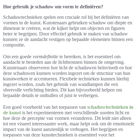
Hoe gebruik je schaduw om vorm te definiëren?
Schaduwtechnieken spelen een cruciale rol bij het definiëren van
vormen in de kunst. Kunstenaars gebruiken schaduw om diepte en
dimensie te creëren, wat de kijker helpt om objecten en figuren
beter te begrijpen. Door effectief gebruik te maken van schaduw
kunnen ze de aandacht vestigen op bepaalde elementen binnen een
compositie.
Om een goede
vormdefinitie
te bereiken, is het essentieel om
aandacht te besteden aan de lichtbronnen binnen de omgeving.
Kunstenaars observeren hoe licht de schaduwen beïnvloedt en hoe
deze schaduwen kunnen worden ingezet om de structuur van hun
kunstwerken te accentueren. Flexibele technieken kunnen hierbij
ingezet worden, zoals het gebruik van wandlampen die een
sfeervolle verlichting bieden. Dit kan bijvoorbeeld helpen om
bepaalde details te onthullen of juist te verbergen.
Een goed voorbeeld van het toepassen van
schaduwtechnieken in
de kunst
is het experimenteren met verschillende soorten licht en
hoe deze de perceptie van vormen veranderen. Dit leidt niet alleen
tot een visueel interessanter werk, maar helpt ook om de emotionele
impact van de kunst aanzienlijk te verhogen. Het begrijpen en
toepassen van deze kunsttechnieken is essentieel voor het