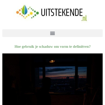
Hoe gebruik je schaduw om vorm te definiëren?