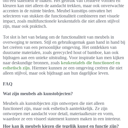
om een statement te maken. Het gebruik van creatieve vormen en
kleuren kan niet alleen de aandacht trekken, maar ook onverwachte
accenten in de ruimte bieden. Meubel kunsttips omvatten het
selecteren van stukken die functionaliteit combineren met visuele
impact, zoals multifunctionele keukentafels die niet alleen stijlvol
zijn, maar ook praktisch.
Tot slot is het van belang om de functionaliteit van meubels in
overweging te nemen. Stijl en gebruiksgemak gaan hand in hand bij
het creëren van een persoonlijke omgeving. Het ontdekken van
duurzame materialen, zoals gerecycled hout of bamboe, kan ook
bijdragen aan een unieke uitstraling. Voor inspiratie kan men kijken
naar deskundige bronnen, zoals
keukentafels die functioneel en
esthetisch zijn
. Hiermee kunnen ze een omgeving creëren die niet
alleen stijlvol, maar ook bijdraagt aan hun dagelijkse leven.
FAQ
Wat zijn meubels als kunstobjecten?
Meubels als kunstobjecten zijn ontwerpen die niet alleen
functioneel zijn, maar ook esthetisch aantrekkelijk. Ze zijn
ontworpen met aandacht voor detail, materiaalkeuze en vorm,
waardoor ze een visueel statement kunnen maken in een interieur.
Hoe kan ik meubels kiezen die tegelijk kunst en functie zijn?