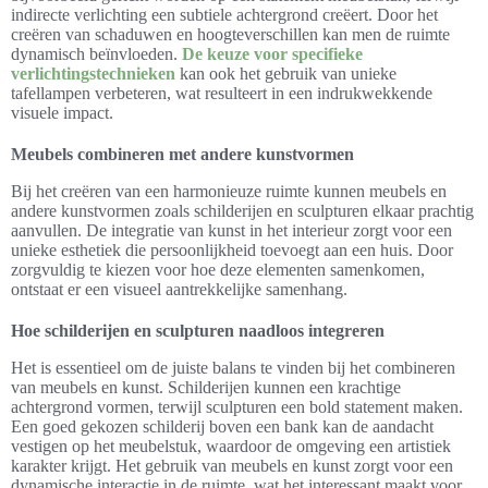
indirecte verlichting een subtiele achtergrond creëert. Door het
creëren van schaduwen en hoogteverschillen kan men de ruimte
dynamisch beïnvloeden.
De keuze voor specifieke
verlichtingstechnieken
kan ook het gebruik van unieke
tafellampen verbeteren, wat resulteert in een indrukwekkende
visuele impact.
Meubels combineren met andere kunstvormen
Bij het creëren van een harmonieuze ruimte kunnen meubels en
andere kunstvormen zoals schilderijen en sculpturen elkaar prachtig
aanvullen. De integratie van kunst in het interieur zorgt voor een
unieke esthetiek die persoonlijkheid toevoegt aan een huis. Door
zorgvuldig te kiezen voor hoe deze elementen samenkomen,
ontstaat er een visueel aantrekkelijke samenhang.
Hoe schilderijen en sculpturen naadloos integreren
Het is essentieel om de juiste balans te vinden bij het combineren
van meubels en kunst. Schilderijen kunnen een krachtige
achtergrond vormen, terwijl sculpturen een bold statement maken.
Een goed gekozen schilderij boven een bank kan de aandacht
vestigen op het meubelstuk, waardoor de omgeving een artistiek
karakter krijgt. Het gebruik van meubels en kunst zorgt voor een
dynamische interactie in de ruimte, wat het interessant maakt voor