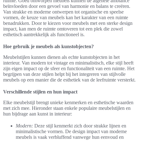
ruimte. Goed ontworpen meubels kunnen de algehele ambiance
beïnvloeden door een gevoel van harmonie en balans te creëren.
Van strakke en moderne ontwerpen tot organische en speelse
vormen, de keuze van meubels kan het karakter van een ruimte
benadrukken. Door te kiezen voor meubels met een sterke design
impact, kan men de ruimte omtoveren tot een plek die zowel
esthetisch aantrekkelijk als functioneel is.
Hoe gebruik je meubels als kunstobjecten?
Meubelstijlen kunnen dienen als echte kunstobjecten in het
interieur. Van modern tot vintage en minimalistisch, elke stijl heeft
zijn eigen impact op de sfeer en functionaliteit van een ruimte. Het
begrijpen van deze stijlen helpt bij het integreren van stijlvolle
meubels op een manier die de esthetiek van de leefruimte versterkt.
Verschillende stijlen en hun impact
Elke meubelstijl brengt unieke kenmerken en esthetische waarden
met zich mee. Hieronder staan enkele populaire meubelstijlen en
hun bijdrage aan kunst in interieur:
Modern:
Deze stijl kenmerkt zich door strakke lijnen en
minimalistische vormen. De design impact van moderne
meubels is vaak verbluffend vanwege hun eenvoud en