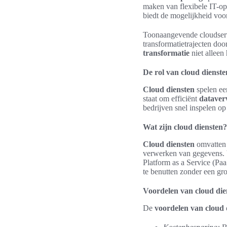
maken van flexibele IT-op
biedt de mogelijkheid voor 
Toonaangevende cloudserv
transformatietrajecten do
transformatie
niet alleen
De rol van cloud diensten
Cloud diensten
spelen een
staat om efficiënt
dataver
bedrijven snel inspelen o
Wat zijn cloud diensten?
Cloud diensten
omvatten 
verwerken van gegevens. V
Platform as a Service (Pa
te benutten zonder een gro
Voordelen van cloud die
De
voordelen van cloud 