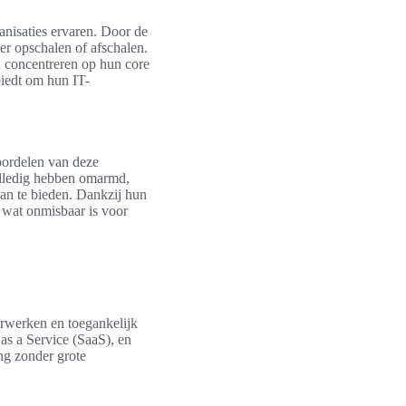
ganisaties ervaren. Door de
er opschalen of afschalen.
n concentreren op hun core
biedt om hun IT-
oordelen van deze
volledig hebben omarmd,
an te bieden. Dankzij hun
 wat onmisbaar is voor
erwerken en toegankelijk
 as a Service (SaaS), en
ng zonder grote