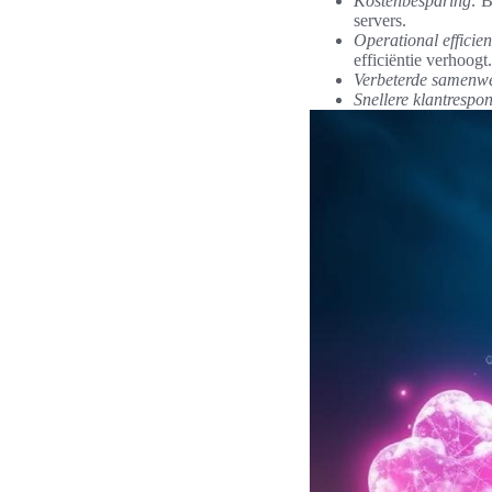
Kostenbesparing:
Be
servers.
Operational efficie
efficiëntie verhoogt.
Verbeterde samenwe
Snellere klantrespon