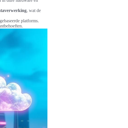
n in dure hardware en
ataverwerking
, wat de
ebaseerde platforms.
antbehoeften.