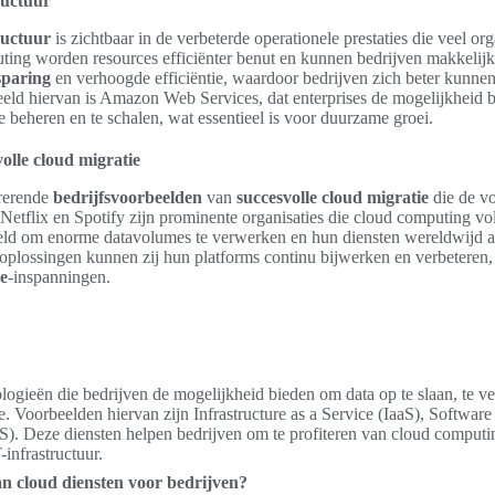
ructuur
ructuur
is zichtbaar in de verbeterde operationele prestaties die veel or
ting worden resources efficiënter benut en kunnen bedrijven makkelijk
sparing
en verhoogde efficiëntie, waardoor bedrijven zich beter kunne
eld hiervan is Amazon Web Services, dat enterprises de mogelijkheid 
e beheren en te schalen, wat essentieel is voor duurzame groei.
olle cloud migratie
irerende
bedrijfsvoorbeelden
van
succesvolle cloud migratie
die de v
 Netflix en Spotify zijn prominente organisaties die cloud computing 
steld om enorme datavolumes te verwerken en hun diensten wereldwijd a
oplossingen kunnen zij hun platforms continu bijwerken en verbeteren,
ie
-inspanningen.
logieën die bedrijven de mogelijkheid bieden om data op te slaan, te v
e. Voorbeelden hiervan zijn Infrastructure as a Service (IaaS), Software
aS). Deze diensten helpen bedrijven om te profiteren van cloud computi
-infrastructuur.
an cloud diensten voor bedrijven?