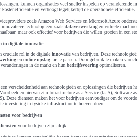
lossingen, kunnen organisaties veel sneller inspelen op veranderende
kostenefficiëntie en verhoogt tegelijkertijd de operationele efficiëntie.
iceproviders zoals Amazon Web Services en Microsoft Azure onderste
or innovatieve technologieën zoals
dataverwerking
en virtuele machine
 haalbaar, maar ook effectief voor bedrijven die willen groeien in een st
 in digitale innovatie
 cruciale rol in de digitale
innovatie
van bedrijven. Deze technologieën 
werking
en
online opslag
toe te passen. Door gebruik te maken van
cl
p veranderingen in de markt en hun
bedrijfsvoering
optimaliseren.
een verscheidenheid aan technologieën en oplossingen die bedrijven he
oorbeelden hiervan zijn Infrastructure as a Service (IaaS), Software as
aS). Deze diensten maken het voor bedrijven eenvoudiger om de voord
te investering in fysieke infrastructuur te hoeven doen.
nsten voor bedrijven
diensten
voor bedrijven zijn talrijk: