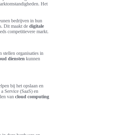
 marktomstandigheden. Het
unen bedrijven in hun
s. Dit maakt de
digitale
eeds competitievere markt.
stellen organisaties in
oud diensten
kunnen
lpen bij het opslaan en
 a Service (SaaS) en
elen van
cloud computing