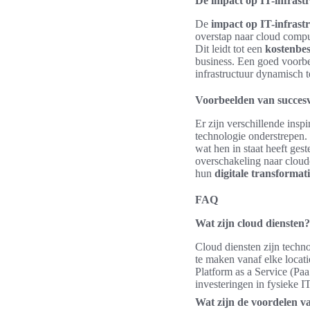
De impact op IT-infrast
De
impact op IT-infrast
overstap naar cloud compu
Dit leidt tot een
kostenbe
business. Een goed voorbe
infrastructuur dynamisch t
Voorbeelden van succesv
Er zijn verschillende insp
technologie onderstrepen.
wat hen in staat heeft ge
overschakeling naar cloud
hun
digitale transformat
FAQ
Wat zijn cloud diensten?
Cloud diensten zijn techno
te maken vanaf elke locati
Platform as a Service (Pa
investeringen in fysieke IT
Wat zijn de voordelen v