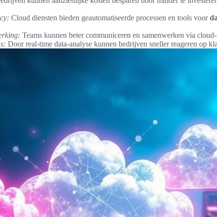
drijven kunnen aanzienlijke kosten besparen door minder te investere
ncy:
Cloud diensten bieden geautomatiseerde processen en tools voor
d
rking:
Teams kunnen beter communiceren en samenwerken via cloud-g
s:
Door real-time data-analyse kunnen bedrijven sneller reageren op kl