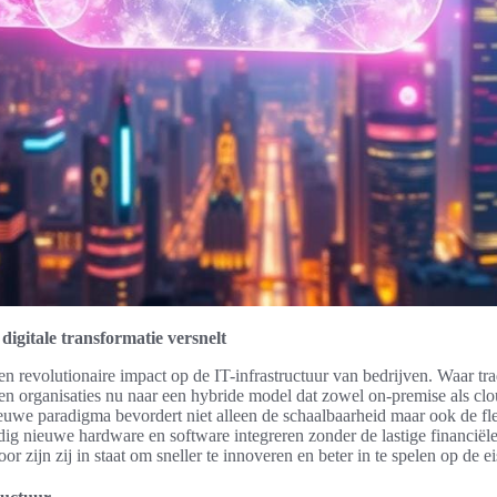
igitale transformatie versnelt
en revolutionaire impact op de IT-infrastructuur van bedrijven. Waar tr
n organisaties nu naar een hybride model dat zowel on-premise als cl
uwe paradigma bevordert niet alleen de schaalbaarheid maar ook de flex
g nieuwe hardware en software integreren zonder de lastige financiële 
r zijn zij in staat om sneller te innoveren en beter in te spelen op de e