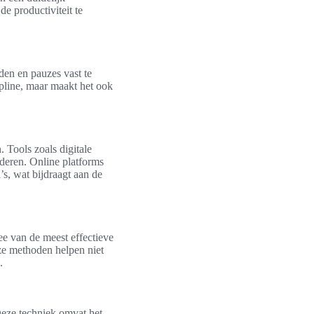
e productiviteit te
en en pauzes vast te
cipline, maar maakt het ook
. Tools zoals digitale
rderen. Online platforms
s, wat bijdraagt aan de
ee van de meest effectieve
eze methoden helpen niet
.
Deze techniek omvat het