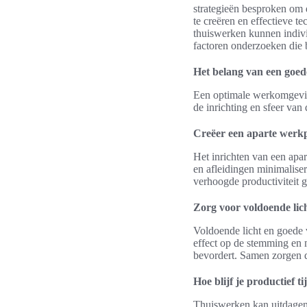
strategieën besproken om 
te creëren en effectieve t
thuiswerken kunnen indivi
factoren onderzoeken die 
Het belang van een goe
Een optimale werkomgeving 
de inrichting en sfeer van
Creëer een aparte werk
Het inrichten van een apa
en afleidingen minimalise
verhoogde productiviteit 
Zorg voor voldoende lich
Voldoende licht en goede v
effect op de stemming en m
bevordert. Samen zorgen d
Hoe blijf je productief 
Thuiswerken kan uitdagend 