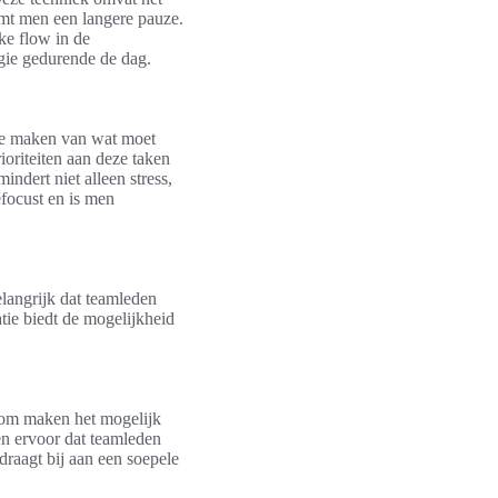
mt men een langere pauze.
ke flow in de
rgie gedurende de dag.
t te maken van wat moet
oriteiten aan deze taken
ndert niet alleen stress,
efocust en is men
elangrijk dat teamleden
ie biedt de mogelijkheid
Zoom maken het mogelijk
en ervoor dat teamleden
draagt bij aan een soepele