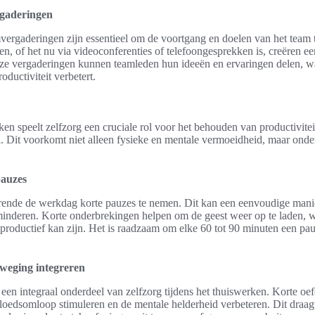
rgaderingen
ergaderingen zijn essentieel om de voortgang en doelen van het team 
of het nu via videoconferenties of telefoongesprekken is, creëren ee
eze vergaderingen kunnen teamleden hun ideeën en ervaringen delen, w
oductiviteit verbetert.
en speelt zelfzorg een cruciale rol voor het behouden van productivite
. Dit voorkomt niet alleen fysieke en mentale vermoeidheid, maar onder
pauzes
rende de werkdag korte pauzes te nemen. Dit kan een eenvoudige manie
minderen. Korte onderbrekingen helpen om de geest weer op te laden, 
roductief kan zijn. Het is raadzaam om elke 60 tot 90 minuten een pauz
weging integreren
n integraal onderdeel van zelfzorg tijdens het thuiswerken. Korte oef
edsomloop stimuleren en de mentale helderheid verbeteren. Dit draagt