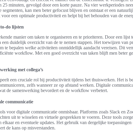
n 25 minuten, gevolgd door een korte pauze. Na vier werkperiodes nee
 segmenten, kan men beter gefocust blijven en ontstaat er een natuurlij
voor een optimale productiviteit en helpt bij het behouden van de ene
to-do lijsten
stekende manier om taken te organiseren en te prioriteren. Door een lijs
 een duidelijk overzicht van de te nemen stappen. Het toewijzen van pri
 te bepalen welke activiteiten onmiddellijk aandacht vereisen. Dit vermi
ficiënte workflow. Met een goed overzicht van taken blijft men beter g
erking met collega’s
elt een cruciale rol bij productiviteit tijdens het thuiswerken. Het is b
ommuniceren, zelfs wanneer ze op afstand werken. Digitale communicat
wat de samenwerking bevordert en de workflow verbetert.
tale communicatie
tools voor digitale communicatie onmisbaar. Platforms zoals Slack en 
hten uit te wisselen en virtuele gesprekken te voeren. Deze tools zorg
an elkaar en eventuele updates. Het gebruik van dergelijke toepassingen 
rt de kans op misverstanden.