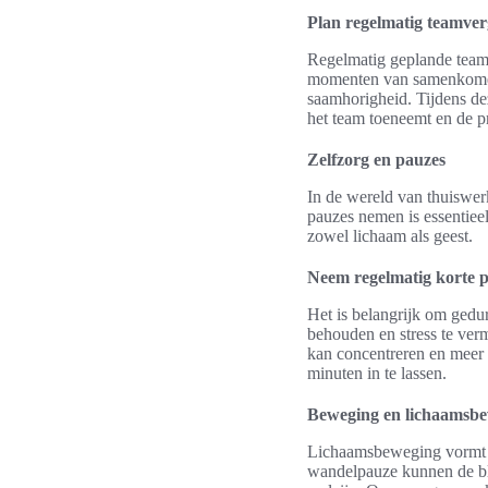
Plan regelmatig teamve
Regelmatig geplande teamv
momenten van samenkomen, 
saamhorigheid. Tijdens d
het team toeneemt en de pr
Zelfzorg en pauzes
In de wereld van thuiswerk
pauzes nemen is essentieel
zowel lichaam als geest.
Neem regelmatig korte 
Het is belangrijk om gedu
behouden en stress te ver
kan concentreren en meer p
minuten in te lassen.
Beweging en lichaamsbe
Lichaamsbeweging vormt ee
wandelpauze kunnen de blo