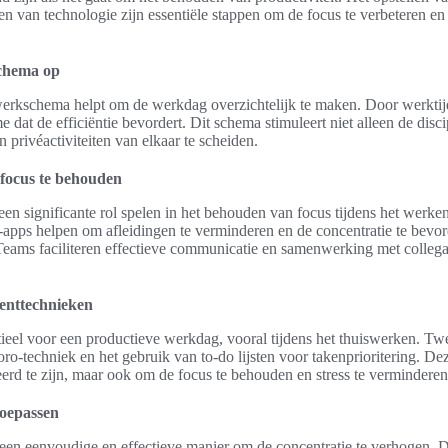
 van technologie zijn essentiële stappen om de focus te verbeteren en d
schema op
erkschema helpt om de werkdag overzichtelijk te maken. Door werktijd
me dat de efficiëntie bevordert. Dit schema stimuleert niet alleen de dis
privéactiviteiten van elkaar te scheiden.
focus te behouden
een significante rol spelen in het behouden van focus tijdens het werken
s-apps helpen om afleidingen te verminderen en de concentratie te bevo
eams faciliteren effectieve communicatie en samenwerking met collega’
enttechnieken
ieel voor een productieve werkdag, vooral tijdens het thuiswerken. Tw
ro-techniek en het gebruik van to-do lijsten voor takenprioritering. D
erd te zijn, maar ook om de focus te behouden en stress te verminderen
oepassen
en eenvoudige en effectieve manier om de concentratie te verhogen. 