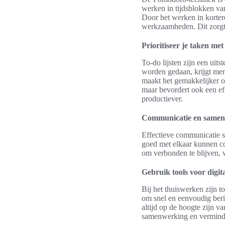
werken in tijdsblokken va
Door het werken in kortere
werkzaamheden. Dit zorgt 
Prioritiseer je taken met 
To-do lijsten zijn een uit
worden gedaan, krijgt men
maakt het gemakkelijker om
maar bevordert ook een ef
productiever.
Communicatie en samenw
Effectieve communicatie spe
goed met elkaar kunnen c
om verbonden te blijven, 
Gebruik tools voor digi
Bij het thuiswerken zijn 
om snel en eenvoudig beric
altijd op de hoogte zijn v
samenwerking en verminde