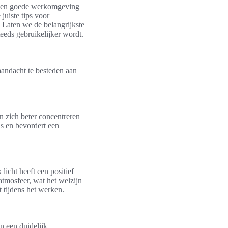
om een goede werkomgeving
juiste tips voor
 Laten we de belangrijkste
eeds gebruikelijker wordt.
aandacht te besteden aan
n zich beter concentreren
s en bevordert een
icht heeft een positief
atmosfeer, wat het welzijn
 tijdens het werken.
n een duidelijk