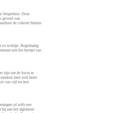
te bespreken. Deze
n gevoel van
aardoor de cohesie binnen
it en welzijn. Regelmatig
steunt ook het herstel van
r zijn om de focus te
waardoor men zich beter
e van vijf tot tien
eningen of zelfs een
 bij aan het algemene