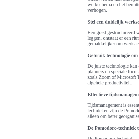
werkschema en het benutten
verhogen.
Stel een duidelijk werk
Een goed gestructureerd w
leggen, ontstaat er een rit
gemakkelijker om werk- en 
Gebruik technologie om 
De juiste technologie kan 
planners en speciale focu
zoals Zoom of Microsoft T
algehele productiviteit.
Effectieve tijdsmanagem
Tijdsmanagement is essent
technieken zijn de Pomodo
alleen om beter georganise
De Pomodoro-techniek t
De Pomodoro-techniek is e