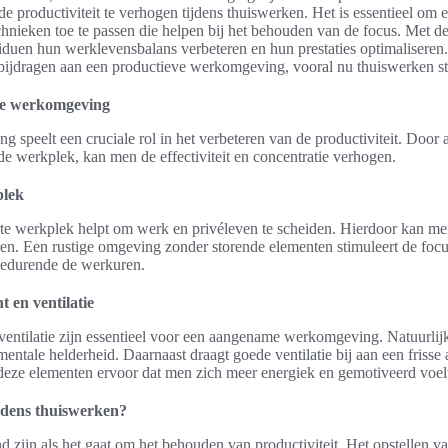
de productiviteit te verhogen tijdens thuiswerken. Het is essentieel 
echnieken toe te passen die helpen bij het behouden van de focus. Met de 
duen hun werklevensbalans verbeteren en hun prestaties optimaliseren.
bijdragen aan een productieve werkomgeving, vooral nu thuiswerken st
de werkomgeving
speelt een cruciale rol in het verbeteren van de productiviteit. Door 
 de werkplek, kan men de effectiviteit en concentratie verhogen.
plek
rte werkplek helpt om werk en privéleven te scheiden. Hierdoor kan me
ren. Een rustige omgeving zonder storende elementen stimuleert de focu
gedurende de werkuren.
t en ventilatie
entilatie zijn essentieel voor een aangename werkomgeving. Natuurlijk l
entale helderheid. Daarnaast draagt goede ventilatie bij aan een frisse 
eze elementen ervoor dat men zich meer energiek en gemotiveerd voelt
tijdens thuiswerken?
zijn als het gaat om het behouden van productiviteit. Het opstellen va