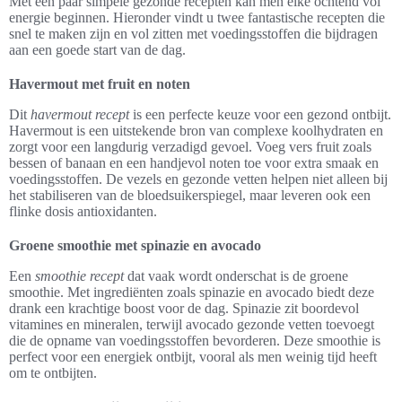
Met een paar simpele gezonde recepten kan men elke ochtend vol
energie beginnen. Hieronder vindt u twee fantastische recepten die
snel te maken zijn en vol zitten met voedingsstoffen die bijdragen
aan een goede start van de dag.
Havermout met fruit en noten
Dit
havermout recept
is een perfecte keuze voor een gezond ontbijt.
Havermout is een uitstekende bron van complexe koolhydraten en
zorgt voor een langdurig verzadigd gevoel. Voeg vers fruit zoals
bessen of banaan en een handjevol noten toe voor extra smaak en
voedingsstoffen. De vezels en gezonde vetten helpen niet alleen bij
het stabiliseren van de bloedsuikerspiegel, maar leveren ook een
flinke dosis antioxidanten.
Groene smoothie met spinazie en avocado
Een
smoothie recept
dat vaak wordt onderschat is de groene
smoothie. Met ingrediënten zoals spinazie en avocado biedt deze
drank een krachtige boost voor de dag. Spinazie zit boordevol
vitamines en mineralen, terwijl avocado gezonde vetten toevoegt
die de opname van voedingsstoffen bevorderen. Deze smoothie is
perfect voor een energiek ontbijt, vooral als men weinig tijd heeft
om te ontbijten.