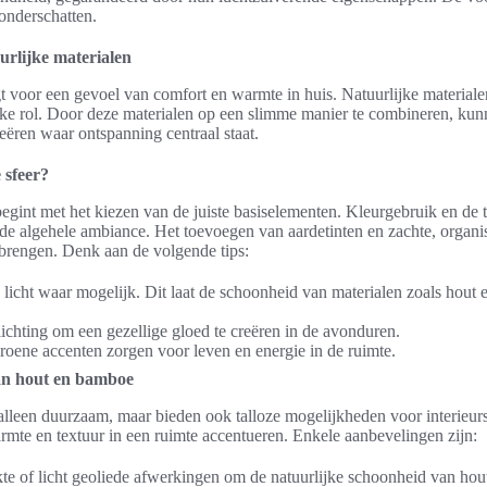
 onderschatten.
urlijke materialen
gt voor een gevoel van comfort en warmte in huis. Natuurlijke material
ijke rol. Door deze materialen op een slimme manier te combineren, ku
ëren waar ontspanning centraal staat.
 sfeer?
egint met het kiezen van de juiste basiselementen. Kleurgebruik en de 
n de algehele ambiance. Het toevoegen van aardetinten en zachte, orga
 brengen. Denk aan de volgende tips:
k licht waar mogelijk. Dit laat de schoonheid van materialen zoals hout
chting om een gezellige gloed te creëren in de avonduren.
roene accenten zorgen voor leven en energie in de ruimte.
van hout en bamboe
alleen duurzaam, maar bieden ook talloze mogelijkheden voor interieurs
rmte en textuur in een ruimte accentueren. Enkele aanbevelingen zijn:
e of licht geoliede afwerkingen om de natuurlijke schoonheid van hou