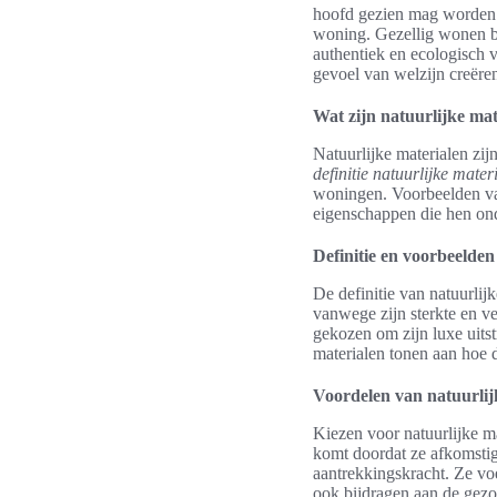
hoofd gezien mag worden. 
woning. Gezellig wonen beg
authentiek en ecologisch 
gevoel van welzijn creëren
Wat zijn natuurlijke mat
Natuurlijke materialen zij
definitie natuurlijke mater
woningen. Voorbeelden van
eigenschappen die hen ond
Definitie en voorbeelden
De definitie van natuurlij
vanwege zijn sterkte en v
gekozen om zijn luxe uits
materialen tonen aan hoe
Voordelen van natuurlij
Kiezen voor natuurlijke ma
komt doordat ze afkomstig
aantrekkingskracht. Ze vo
ook bijdragen aan de gezo