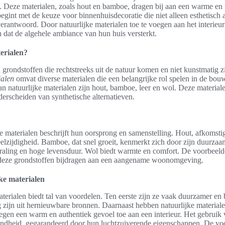
Deze materialen, zoals hout en bamboe, dragen bij aan een warme en u
int met de keuze voor binnenhuisdecoratie die niet alleen esthetisch a
verantwoord. Door natuurlijke materialen toe te voegen aan het interie
 dat de algehele ambiance van hun huis versterkt.
erialen?
n grondstoffen die rechtstreeks uit de natuur komen en niet kunstmatig 
ialen
omvat diverse materialen die een belangrijke rol spelen in de bouw
 natuurlijke materialen zijn hout, bamboe, leer en wol. Deze materia
erscheiden van synthetische alternatieven.
ke materialen beschrijft hun oorsprong en samenstelling. Hout, afkomsti
eelzijdigheid. Bamboe, dat snel groeit, kenmerkt zich door zijn duurza
traling en hoge levensduur. Wol biedt warmte en comfort. De voorbeeld
 deze grondstoffen bijdragen aan een aangename woonomgeving.
ke materialen
terialen biedt tal van voordelen. Ten eerste zijn ze vaak duurzamer en b
 zijn uit hernieuwbare bronnen. Daarnaast hebben natuurlijke materiale
egen een warm en authentiek gevoel toe aan een interieur. Het gebruik
ndheid, gegarandeerd door hun luchtzuiverende eigenschappen. De voo