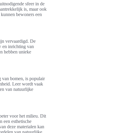
itnodigende sfeer in de
antrekkelijk is, maar ook
ur kunnen bewoners een
zijn vervaardigd. De
 en inrichting van
len hebben unieke
g van bomen, is populair
amheid. Leer wordt vaak
en van natuurlijke
eter voor het milieu. Dit
n een esthetische
 van deze materialen kan
rdelen van natuurlijke