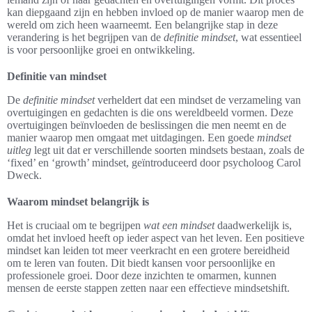
kan diepgaand zijn en hebben invloed op de manier waarop men de
wereld om zich heen waarneemt. Een belangrijke stap in deze
verandering is het begrijpen van de
definitie mindset
, wat essentieel
is voor persoonlijke groei en ontwikkeling.
Definitie van mindset
De
definitie mindset
verheldert dat een mindset de verzameling van
overtuigingen en gedachten is die ons wereldbeeld vormen. Deze
overtuigingen beïnvloeden de beslissingen die men neemt en de
manier waarop men omgaat met uitdagingen. Een goede
mindset
uitleg
legt uit dat er verschillende soorten mindsets bestaan, zoals de
‘fixed’ en ‘growth’ mindset, geïntroduceerd door psycholoog Carol
Dweck.
Waarom mindset belangrijk is
Het is cruciaal om te begrijpen
wat een mindset
daadwerkelijk is,
omdat het invloed heeft op ieder aspect van het leven. Een positieve
mindset kan leiden tot meer veerkracht en een grotere bereidheid
om te leren van fouten. Dit biedt kansen voor persoonlijke en
professionele groei. Door deze inzichten te omarmen, kunnen
mensen de eerste stappen zetten naar een effectieve mindsetshift.