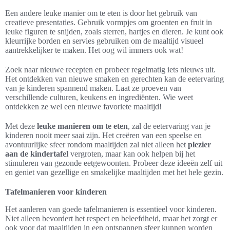
Een andere leuke manier om te eten is door het gebruik van
creatieve presentaties. Gebruik vormpjes om groenten en fruit in
leuke figuren te snijden, zoals sterren, hartjes en dieren. Je kunt ook
kleurrijke borden en servies gebruiken om de maaltijd visueel
aantrekkelijker te maken. Het oog wil immers ook wat!
Zoek naar nieuwe recepten en probeer regelmatig iets nieuws uit.
Het ontdekken van nieuwe smaken en gerechten kan de eetervaring
van je kinderen spannend maken. Laat ze proeven van
verschillende culturen, keukens en ingrediënten. Wie weet
ontdekken ze wel een nieuwe favoriete maaltijd!
Met deze
leuke manieren om te eten
, zal de eetervaring van je
kinderen nooit meer saai zijn. Het creëren van een speelse en
avontuurlijke sfeer rondom maaltijden zal niet alleen het
plezier
aan de kindertafel
vergroten, maar kan ook helpen bij het
stimuleren van gezonde eetgewoonten. Probeer deze ideeën zelf uit
en geniet van gezellige en smakelijke maaltijden met het hele gezin.
Tafelmanieren voor kinderen
Het aanleren van goede tafelmanieren is essentieel voor kinderen.
Niet alleen bevordert het respect en beleefdheid, maar het zorgt er
ook voor dat maaltijden in een ontspannen sfeer kunnen worden