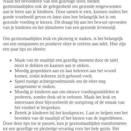
Naast het bevorderen van een gezellige sfeer, bieden
gezinsmaaltijden ook de gelegenheid om gezonde eetgewoonten
aan te leren aan je kinderen. Door samen te eten, kunnen ouders het
goede voorbeeld geven en laten zien hoe belangrijk het is om
gezonde voeding te kiezen. Dit draagt bij aan het bewust opvoeden
van je kinderen en het stimuleren van een gezonde levensstijl.
Om gezinsmaaltijden leuk en plezierig te maken, is het belangrijk
om een ontspannen en positieve sfeer te creëren aan tafel. Hier zijn
een paar tips en ideeën:
Maak van de maaltijd een gezellig moment door de tafel
mooi te dekken en kaarsen aan te steken.
Moedig gesprekken aan en laat iedereen aan het woord
komen, zodat iedereen zich gehoord voelt.
Speel rustige achtergrondmuziek om de sfeer nog
aangenamer te maken.
Moedig je kinderen aan om nieuwe voedingsmiddelen te
proberen, zonder druk uit te oefenen. Maak het leuk en
interessant door bijvoorbeeld de oorsprong of de smaak van
het voedsel te bespreken.
Betrek je kinderen bij het kookproces. Laat ze helpen met het
bereiden van de maaltijd of het kiezen van de ingrediënten.
Door deze tips toe te passen, kun je gezinsmaaltijden transformeren
tot een gezellige en plezierige ervaring voor het hele gezin. Het