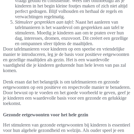
vraagt geduld en consistentie. Wees niet ontmoedigd als je
kinderen in het begin kleine foutjes maken of zich niet altijd
perfect gedragen. Blijf volhouden en herhaal de regels en
verwachtingen regelmatig.
Stimuleer gesprekken aan tafel:
Naast het aanleren van
tafelmanieren is het waardevol om gesprekken aan tafel te
stimuleren. Moedig je kinderen aan om te praten over hun
dag, interesses, dromen, enzovoort. Dit creëert een gezellige
en ontspannen sfeer tijdens de maaltijden.
Door tafelmanieren voor kinderen op een speelse en vriendelijke
manier te introduceren, leg je de basis voor positieve eetgewoonten
en gezellige maaltijden als gezin. Het is een waardevolle
vaardigheid die je kinderen gedurende hun hele leven van pas zal
komen.
Denk eraan dat het belangrijk is om tafelmanieren en gezonde
eetgewoonten op een positieve en respectvolle manier te benaderen.
Door bewust op te voeden en het goede voorbeeld te geven, geef je
je kinderen een waardevolle basis voor een gezonde en gelukkige
toekomst.
Gezonde eetgewoonten voor het hele gezin
Het stimuleren van gezonde eetgewoonten bij kinderen is essentieel
voor hun algehele gezondheid en welzijn. Als ouder speel je een