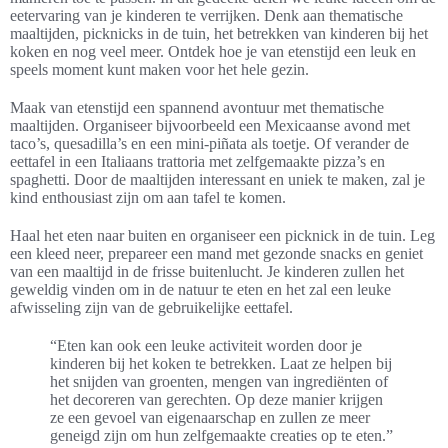
eetervaring van je kinderen te verrijken. Denk aan thematische
maaltijden, picknicks in de tuin, het betrekken van kinderen bij het
koken en nog veel meer. Ontdek hoe je van etenstijd een leuk en
speels moment kunt maken voor het hele gezin.
Maak van etenstijd een spannend avontuur met thematische
maaltijden. Organiseer bijvoorbeeld een Mexicaanse avond met
taco’s, quesadilla’s en een mini-piñata als toetje. Of verander de
eettafel in een Italiaans trattoria met zelfgemaakte pizza’s en
spaghetti. Door de maaltijden interessant en uniek te maken, zal je
kind enthousiast zijn om aan tafel te komen.
Haal het eten naar buiten en organiseer een picknick in de tuin. Leg
een kleed neer, prepareer een mand met gezonde snacks en geniet
van een maaltijd in de frisse buitenlucht. Je kinderen zullen het
geweldig vinden om in de natuur te eten en het zal een leuke
afwisseling zijn van de gebruikelijke eettafel.
“Eten kan ook een leuke activiteit worden door je
kinderen bij het koken te betrekken. Laat ze helpen bij
het snijden van groenten, mengen van ingrediënten of
het decoreren van gerechten. Op deze manier krijgen
ze een gevoel van eigenaarschap en zullen ze meer
geneigd zijn om hun zelfgemaakte creaties op te eten.”