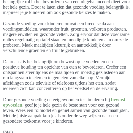
belangrijke rol in het bevorderen van een uitgebalanceerd dieet voor
het hele gezin. Door te laten zien dat gezonde voeding belangrijk is,
inspireer je je kinderen om ook gezonde keuzes te maken.
Gezonde voeding voor kinderen omvat een breed scala aan
voedingsmiddelen, waaronder fruit, groenten, volkoren producten,
magere eiwitten en gezonde vetten. Zorg ervoor dat deze voedzame
opties regelmatig op tafel staan en moedig je kinderen aan om ze te
proberen. Maak maaltijden kleurrijk en aantrekkelijk door
verschillende groenten en fruit te gebruiken.
Daarnaast is het belangrijk om bewust op te voeden en een
positieve houding ten opzichte van eten te bevorderen. Creëer een
ontspannen sfeer tijdens de maaltijden en moedig gezinsleden aan
om langzaam te eten en te genieten van elke hap. Vermijd
afleidingen zoals televisie of telefoons tijdens het eten, zodat
iedereen zich kan concentreren op het voedsel en de ervaring.
Door gezonde voeding en eetgewoonten te stimuleren bij
bewust
opvoeden
, geef je je hele gezin de beste start voor een gezond
leven. Wees een rolmodel en geniet samen van gezonde maaltijden.
Met de juiste aanpak kun je als ouder de weg wijzen naar een
gezondere toekomst voor je kinderen.
FAQ