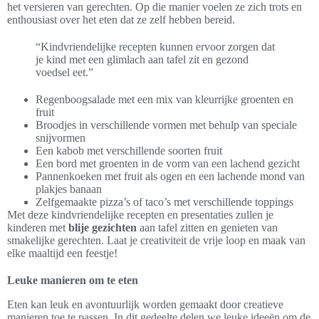
het versieren van gerechten. Op die manier voelen ze zich trots en
enthousiast over het eten dat ze zelf hebben bereid.
“Kindvriendelijke recepten kunnen ervoor zorgen dat
je kind met een glimlach aan tafel zit en gezond
voedsel eet.”
Regenboogsalade met een mix van kleurrijke groenten en
fruit
Broodjes in verschillende vormen met behulp van speciale
snijvormen
Een kabob met verschillende soorten fruit
Een bord met groenten in de vorm van een lachend gezicht
Pannenkoeken met fruit als ogen en een lachende mond van
plakjes banaan
Zelfgemaakte pizza’s of taco’s met verschillende toppings
Met deze kindvriendelijke recepten en presentaties zullen je
kinderen met
blije gezichten
aan tafel zitten en genieten van
smakelijke gerechten. Laat je creativiteit de vrije loop en maak van
elke maaltijd een feestje!
Leuke manieren om te eten
Eten kan leuk en avontuurlijk worden gemaakt door creatieve
manieren toe te passen. In dit gedeelte delen we leuke ideeën om de