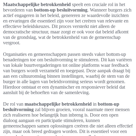
Maatschappelijke betrokkenheid
speelt een cruciale rol in het
bevorderen van
bottom-up besluitvorming
. Wanneer burgers zich
actief engageren in het beleid, genereren ze waardevolle inzichten
en ervaringen die essentieel zijn voor het creëren van relevante en
effectieve beleidskeuzes. Dit proces versterkt niet alleen de
democratische structuur, maar zorgt er ook voor dat beleid afkomt
van de grondslag, wat de betrokkenheid van de gemeenschap
vergroot.
Organisaties en gemeenschappen passen steeds vaker bottom-up
benaderingen toe om besluitvorming te stimuleren. Dit kan variëren
van lokale buurtvergaderingen tot online platforms waar feedback
van burgers wordt verzameld en toegepast. Deze aanpak draagt bij
aan een cultuuromslag binnen instellingen, waarbij de stem van de
burger in alle lagen van beleidsvorming serieus wordt genomen.
Hierdoor ontstaat er een dynamischer en responsiever beleid dat
aansluit bij de behoeften van de samenleving.
De rol van
maatschappelijke betrokkenheid
in
bottom-up
besluitvorming
zal blijven groeien, vooral naarmate meer mensen
zich realiseren hoe belangrijk hun inbreng is. Door een open
dialoog aangaan en participatie stimuleren, kunnen
gemeenschappen samen oplossingen creëren die niet alleen effectief
zijn, maar ook breed gedragen worden. Dit is essentieel voor een