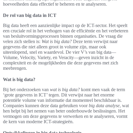
hoeveelheden data effectief te beheren en te analyseren.
De rol van big data in ICT
Big data heeft een aanzienlijke impact op de ICT-sector. Het speelt
een cruciale rol in het verhogen van de efficiëntie en het verbeteren
van besluitvormingsprocessen binnen organisaties. De vraag die
velen zich stellen is:
Wat is big data?
Deze term verwijst naar
gegevens die niet alleen groot in volume zijn, maar ook
uiteenlopend, snel en waardevol. De vier V’s van big data—
Volume, Velocity, Variety, en Veracity—geven inzicht in de
complexiteit en de mogelijkheden die deze gegevens met zich
meebrengen.
Wat is big data?
Bij het onderzoeken van
wat is big data?
komt men vaak de term
‘grote gegevens in ICT’ tegen. Dit verwijst naar het enorme
potentiële volume van informatie dat momenteel beschikbaar is.
Companies kunnen deze data gebruiken voor
big data analyse
, wat
hen helpt bij het nemen van beter onderbouwde beslissingen. Het
vermogen om deze gegevens te verwerken en te analyseren, vormt
de kern van moderne ICT-strategieën.
Ontwikkelingen in big data technologie