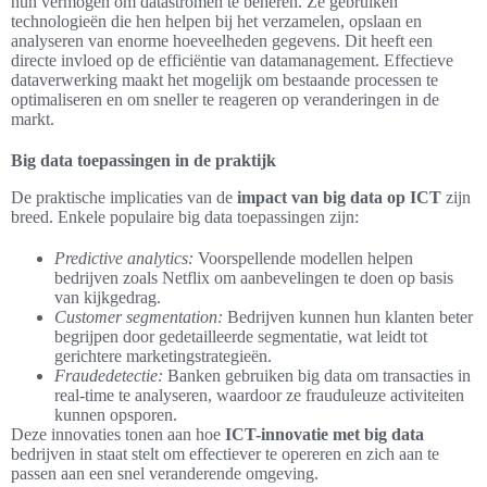
hun vermogen om datastromen te beheren. Ze gebruiken
technologieën die hen helpen bij het verzamelen, opslaan en
analyseren van enorme hoeveelheden gegevens. Dit heeft een
directe invloed op de efficiëntie van datamanagement. Effectieve
dataverwerking maakt het mogelijk om bestaande processen te
optimaliseren en om sneller te reageren op veranderingen in de
markt.
Big data toepassingen in de praktijk
De praktische implicaties van de
impact van big data op ICT
zijn
breed. Enkele populaire big data toepassingen zijn:
Predictive analytics:
Voorspellende modellen helpen
bedrijven zoals Netflix om aanbevelingen te doen op basis
van kijkgedrag.
Customer segmentation:
Bedrijven kunnen hun klanten beter
begrijpen door gedetailleerde segmentatie, wat leidt tot
gerichtere marketingstrategieën.
Fraudedetectie:
Banken gebruiken big data om transacties in
real-time te analyseren, waardoor ze frauduleuze activiteiten
kunnen opsporen.
Deze innovaties tonen aan hoe
ICT-innovatie met big data
bedrijven in staat stelt om effectiever te opereren en zich aan te
passen aan een snel veranderende omgeving.