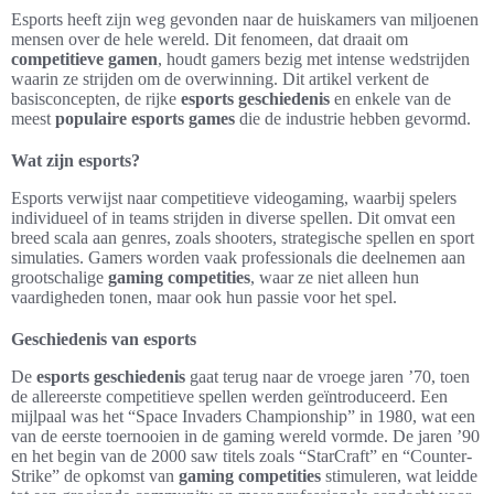
Esports heeft zijn weg gevonden naar de huiskamers van miljoenen
mensen over de hele wereld. Dit fenomeen, dat draait om
competitieve gamen
, houdt gamers bezig met intense wedstrijden
waarin ze strijden om de overwinning. Dit artikel verkent de
basisconcepten, de rijke
esports geschiedenis
en enkele van de
meest
populaire esports games
die de industrie hebben gevormd.
Wat zijn esports?
Esports verwijst naar competitieve videogaming, waarbij spelers
individueel of in teams strijden in diverse spellen. Dit omvat een
breed scala aan genres, zoals shooters, strategische spellen en sport
simulaties. Gamers worden vaak professionals die deelnemen aan
grootschalige
gaming competities
, waar ze niet alleen hun
vaardigheden tonen, maar ook hun passie voor het spel.
Geschiedenis van esports
De
esports geschiedenis
gaat terug naar de vroege jaren ’70, toen
de allereerste competitieve spellen werden geïntroduceerd. Een
mijlpaal was het “Space Invaders Championship” in 1980, wat een
van de eerste toernooien in de gaming wereld vormde. De jaren ’90
en het begin van de 2000 saw titels zoals “StarCraft” en “Counter-
Strike” de opkomst van
gaming competities
stimuleren, wat leidde