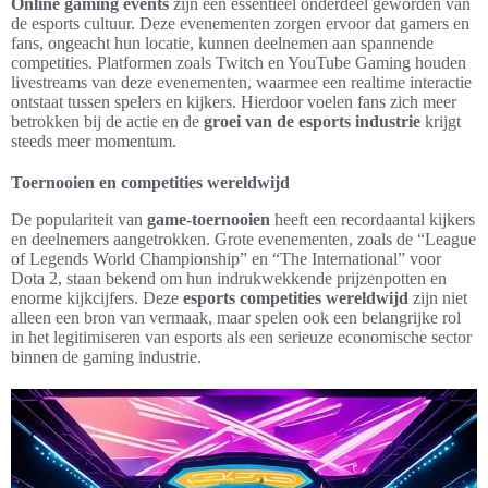
Online gaming events
zijn een essentieel onderdeel geworden van
de esports cultuur. Deze evenementen zorgen ervoor dat gamers en
fans, ongeacht hun locatie, kunnen deelnemen aan spannende
competities. Platformen zoals Twitch en YouTube Gaming houden
livestreams van deze evenementen, waarmee een realtime interactie
ontstaat tussen spelers en kijkers. Hierdoor voelen fans zich meer
betrokken bij de actie en de
groei van de esports industrie
krijgt
steeds meer momentum.
Toernooien en competities wereldwijd
De populariteit van
game-toernooien
heeft een recordaantal kijkers
en deelnemers aangetrokken. Grote evenementen, zoals de “League
of Legends World Championship” en “The International” voor
Dota 2, staan bekend om hun indrukwekkende prijzenpotten en
enorme kijkcijfers. Deze
esports competities wereldwijd
zijn niet
alleen een bron van vermaak, maar spelen ook een belangrijke rol
in het legitimiseren van esports als een serieuze economische sector
binnen de gaming industrie.