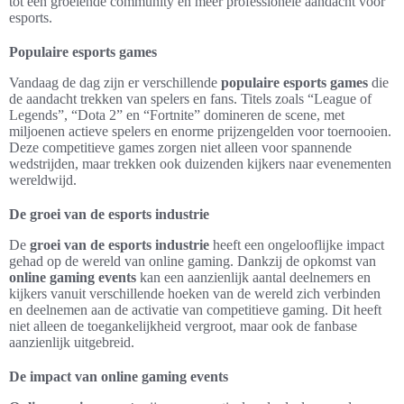
tot een groeiende community en meer professionele aandacht voor
esports.
Populaire esports games
Vandaag de dag zijn er verschillende
populaire esports games
die
de aandacht trekken van spelers en fans. Titels zoals “League of
Legends”, “Dota 2” en “Fortnite” domineren de scene, met
miljoenen actieve spelers en enorme prijzengelden voor toernooien.
Deze competitieve games zorgen niet alleen voor spannende
wedstrijden, maar trekken ook duizenden kijkers naar evenementen
wereldwijd.
De groei van de esports industrie
De
groei van de esports industrie
heeft een ongelooflijke impact
gehad op de wereld van online gaming. Dankzij de opkomst van
online gaming events
kan een aanzienlijk aantal deelnemers en
kijkers vanuit verschillende hoeken van de wereld zich verbinden
en deelnemen aan de activatie van competitieve gaming. Dit heeft
niet alleen de toegankelijkheid vergroot, maar ook de fanbase
aanzienlijk uitgebreid.
De impact van online gaming events