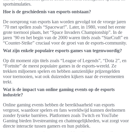
sportsimulaties.
Hoe is de geschiedenis van esports ontstaan?
De oorsprong van esports kan worden gevolgd tot de vroege jaren
’70 met spellen zoals “Spacewar!”. Later, in 1980, vond het eerste
grote toernooi plaats, het “Space Invaders Championship”. In de
jaren ’90 en het begin van de 2000 waren titels zoals “StarCraft” en
“Counter-Strike” cruciaal voor de groei van de esports-community.
Wat zijn enkele populaire esports games van tegenwoordig?
Op dit moment zijn titels zoals “League of Legends”, “Dota 2”, en
“Fortnite” de meest populaire games in de esports-wereld. Ze
trekken miljoenen spelers en hebben aanzienlijke prijzengelden
voor toernooien, wat ook duizenden kijkers naar de evenementen
trekt.
Wat is de impact van online gaming events op de esports
industrie?
Online gaming events hebben de bereikbaarheid van esports
vergroot, waardoor spelers en fans wereldwijd kunnen deelnemen
zonder fysieke barrières. Platformen zoals Twitch en YouTube
Gaming bieden livestreaming en chatmogelijkheden, wat zorgt voor
directe interactie tussen gamers en hun publiek.