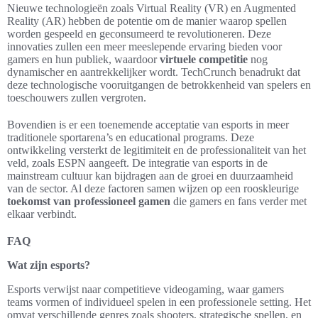
Nieuwe technologieën zoals Virtual Reality (VR) en Augmented
Reality (AR) hebben de potentie om de manier waarop spellen
worden gespeeld en geconsumeerd te revolutioneren. Deze
innovaties zullen een meer meeslepende ervaring bieden voor
gamers en hun publiek, waardoor
virtuele competitie
nog
dynamischer en aantrekkelijker wordt. TechCrunch benadrukt dat
deze technologische vooruitgangen de betrokkenheid van spelers en
toeschouwers zullen vergroten.
Bovendien is er een toenemende acceptatie van esports in meer
traditionele sportarena’s en educational programs. Deze
ontwikkeling versterkt de legitimiteit en de professionaliteit van het
veld, zoals ESPN aangeeft. De integratie van esports in de
mainstream cultuur kan bijdragen aan de groei en duurzaamheid
van de sector. Al deze factoren samen wijzen op een rooskleurige
toekomst van professioneel gamen
die gamers en fans verder met
elkaar verbindt.
FAQ
Wat zijn esports?
Esports verwijst naar competitieve videogaming, waar gamers
teams vormen of individueel spelen in een professionele setting. Het
omvat verschillende genres zoals shooters, strategische spellen, en