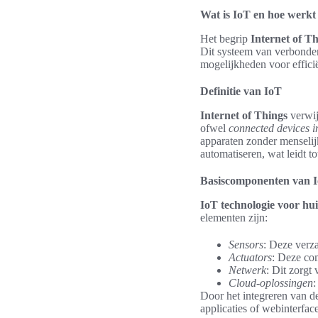
Wat is IoT en hoe werkt 
Het begrip
Internet of T
Dit systeem van verbonde
mogelijkheden voor efficië
Definitie van IoT
Internet of Things
verwij
ofwel
connected devices 
apparaten zonder menselij
automatiseren, wat leidt t
Basiscomponenten van I
IoT technologie voor hu
elementen zijn:
Sensors
: Deze verz
Actuators
: Deze co
Netwerk
: Dit zorgt 
Cloud-oplossingen
:
Door het integreren van 
applicaties of webinterface