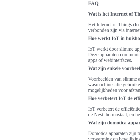
FAQ
Wat is het Internet of T
Het Internet of Things (Io
verbonden zijn via intern
Hoe werkt IoT in huish
IoT werkt door slimme app
Deze apparaten communice
apps of webinterfaces.
Wat zijn enkele voorbeel
Voorbeelden van slimme ap
wasmachines die gebruike
mogelijkheden voor afsta
Hoe verbetert IoT de eff
IoT verbetert de efficiënt
de Nest thermostaat, en he
Wat zijn domotica appa
Domotica apparaten zijn te
verwarming en beveiligin