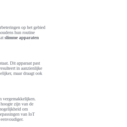
verbeteringen op het gebied
houdens hun routine
dat
slimme apparaten
staat. Dit apparaat past
sulteert in aanzienlijke
elijker, maar draagt ook
en vergemakkelijken.
 hoogte zijn van de
mogelijkheid om
 toepassingen van IoT
k eenvoudiger.