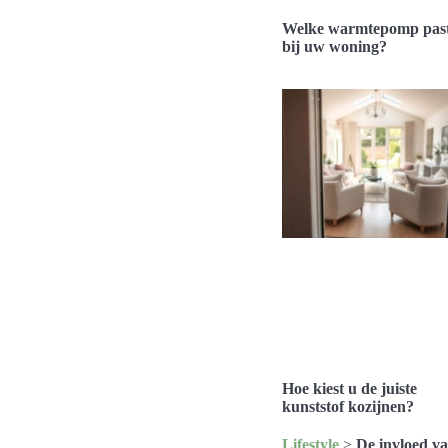
Welke warmtepomp pas
bij uw woning?
Hoe kiest u de juiste
kunststof kozijnen?
Lifestyle
>
De invloed v