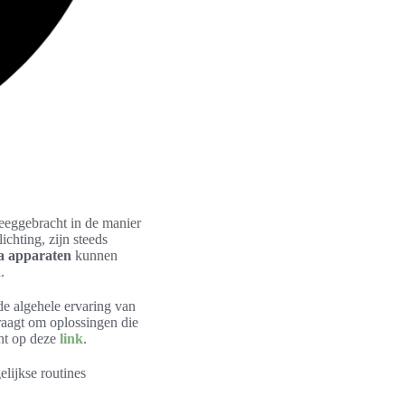
weeggebracht in de manier
ichting, zijn steeds
a apparaten
kunnen
.
de algehele ervaring van
raagt om oplossingen die
ht op deze
link
.
lijkse routines