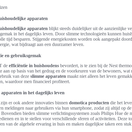
uishoudelijke apparaten
uishoudelijke apparaten
blijkt steeds duidelijker uit de aanzienlijke 
ksgemak in het dagelijks leven. Door slimme technologieën kunnen huis
lle tijd besparen. Stijgende energiekosten worden ook aangepakt door
rgie, wat bijdraagt aan een duurzamer leven.
ntie en gebruiksgemak
oT de
efficiëntie in huishoudens
bevordert, is te zien bij de Nest thermo
r aan op basis van het gedrag en de voorkeuren van de bewoners, wat re
gebruik van deze
slimme apparaten
maakt niet alleen het leven gemakk
en, waardoor men financieel profiteert.
apparaten in het dagelijks leven
 zijn er ook andere innovaties binnen
domotica producten
die het lev
 meldingen naar gebruikers via hun smartphone, zodat zij altijd op de
. Bovendien bieden slimme verlichtingssystemen zoals Philips Hue de 
edienen en in te stellen voor verschillende sferen of activiteiten. Deze
ren van de algehele ervaring in huis en maken dagelijkse taken een stu