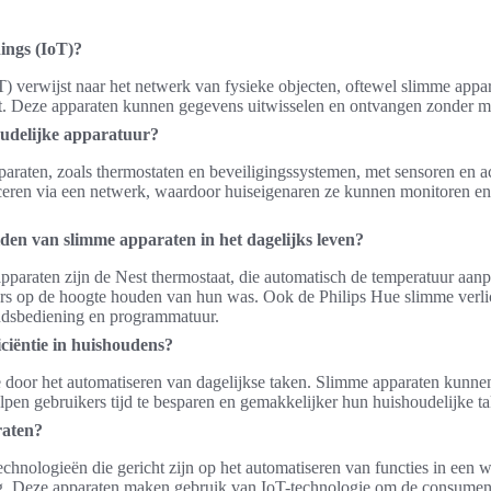
hings (IoT)?
T) verwijst naar het netwerk van fysieke objecten, oftewel slimme appar
et. Deze apparaten kunnen gegevens uitwisselen en ontvangen zonder m
oudelijke apparatuur?
araten, zoals thermostaten en beveiligingssystemen, met sensoren en ac
ren via een netwerk, waardoor huiseigenaren ze kunnen monitoren en
den van slimme apparaten in het dagelijks leven?
paraten zijn de Nest thermostaat, die automatisch de temperatuur aanp
rs op de hoogte houden van hun was. Ook de Philips Hue slimme verlic
ndsbediening en programmatuur.
iciëntie in huishoudens?
ie door het automatiseren van dagelijkse taken. Slimme apparaten kunne
lpen gebruikers tijd te besparen en gemakkelijker hun huishoudelijke t
raten?
chnologieën die gericht zijn op het automatiseren van functies in een w
g. Deze apparaten maken gebruik van IoT-technologie om de consument