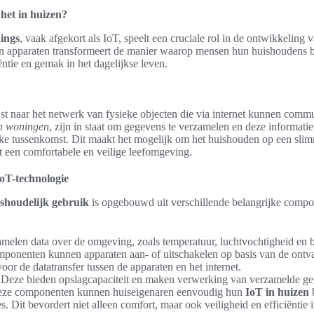
het in huizen?
hings
, vaak afgekort als IoT, speelt een cruciale rol in de ontwikkelin
n apparaten transformeert de manier waarop mensen hun huishoudens b
ntie en gemak in het dagelijkse leven.
st naar het netwerk van fysieke objecten die via internet kunnen comm
in woningen
, zijn in staat om gegevens te verzamelen en deze informatie
ke tussenkomst. Dit maakt het mogelijk om het huishouden op een slim
ot een comfortabele en veilige leefomgeving.
oT-technologie
ishoudelijk gebruik
is opgebouwd uit verschillende belangrijke compo
amelen data over de omgeving, zoals temperatuur, luchtvochtigheid en
mponenten kunnen apparaten aan- of uitschakelen op basis van de ontv
voor de datatransfer tussen de apparaten en het internet.
 Deze bieden opslagcapaciteit en maken verwerking van verzamelde ge
deze componenten kunnen huiseigenaren eenvoudig hun
IoT in huizen
b
s. Dit bevordert niet alleen comfort, maar ook veiligheid en efficiëntie i