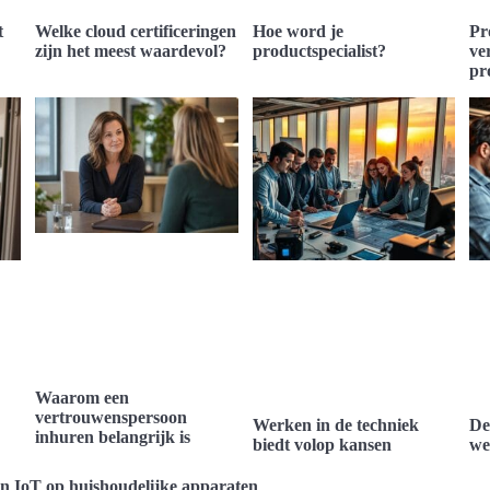
t
Welke cloud certificeringen
Hoe word je
Pr
zijn het meest waardevol?
productspecialist?
ve
pr
Waarom een
vertrouwenspersoon
Werken in de techniek
De
inhuren belangrijk is
biedt volop kansen
we
an IoT op huishoudelijke apparaten