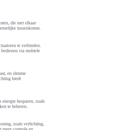
aten, die met elkaar
enselijke tussenkomst.
tuatoren te verbinden.
 bedienen via mobiele
ast, en slimme
hting biedt
n energie besparen, zoals
aken te beheren.
oning, zoals verlichting,
 meer controle en