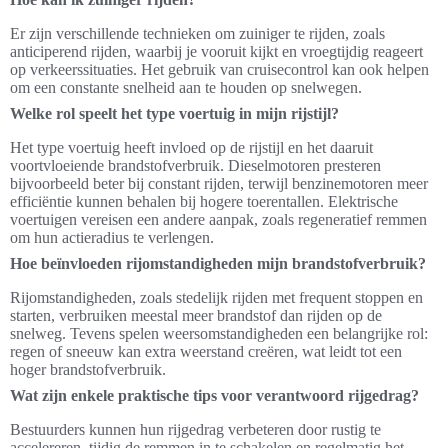
Er zijn verschillende technieken om zuiniger te rijden, zoals
anticiperend rijden, waarbij je vooruit kijkt en vroegtijdig reageert
op verkeerssituaties. Het gebruik van cruisecontrol kan ook helpen
om een constante snelheid aan te houden op snelwegen.
Welke rol speelt het type voertuig in mijn rijstijl?
Het type voertuig heeft invloed op de rijstijl en het daaruit
voortvloeiende brandstofverbruik. Dieselmotoren presteren
bijvoorbeeld beter bij constant rijden, terwijl benzinemotoren meer
efficiëntie kunnen behalen bij hogere toerentallen. Elektrische
voertuigen vereisen een andere aanpak, zoals regeneratief remmen
om hun actieradius te verlengen.
Hoe beïnvloeden rijomstandigheden mijn brandstofverbruik?
Rijomstandigheden, zoals stedelijk rijden met frequent stoppen en
starten, verbruiken meestal meer brandstof dan rijden op de
snelweg. Tevens spelen weersomstandigheden een belangrijke rol:
regen of sneeuw kan extra weerstand creëren, wat leidt tot een
hoger brandstofverbruik.
Wat zijn enkele praktische tips voor verantwoord rijgedrag?
Bestuurders kunnen hun rijgedrag verbeteren door rustig te
accelereren, tijdig de remmen in te schakelen en regelmatig het