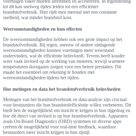
voertuigen vaker moeten afremmen en accelereren. In tegenstelling
tot dit kan snelweg rijden leiden tot een efficiënter
brandstofverbruik. Hier rijdt men meestal met een constante
snelheid, wat minder brandstof kost.
Weersomstandigheden en hun effecten
De weersomstandigheden hebben ook een grote impact op het
brandstofverbruik. Bij regen, sneeuw of andere uitdagende
weersomstandigheden kunnen voertuigen meer weerstand
ondervinden, wat de efficiëntie beïnvloedt. Tevens heeft kouder
weer vaak invloed op de werking van motoren, terwijl warmere
temperaturen doorgaans zorgen voor een betere prestaties. Dit
maakt het essentieel om rekening te houden met
weersomstandigheden tijdens het rijden.
Hoe metingen en data het brandstofverbruik beïnvloeden
Metingen van het brandstofverbruik en data-analyse zijn cruciaal
voor bestuurders die hun brandstofefficiëntie willen verbeteren. Dit
biedt hen de mogelijkheid om inzicht te krijgen in hun rijgedrag en
hoe dit direct van invloed is op hun brandstofverbruik. Apparaten
zoals On-Board Diagnostics (OBD) systemen en diverse apps
creëren de mogelijkheid voor real-time feedback, waardoor
bestuurders meer inzicht krijgen in hun rijstijl.