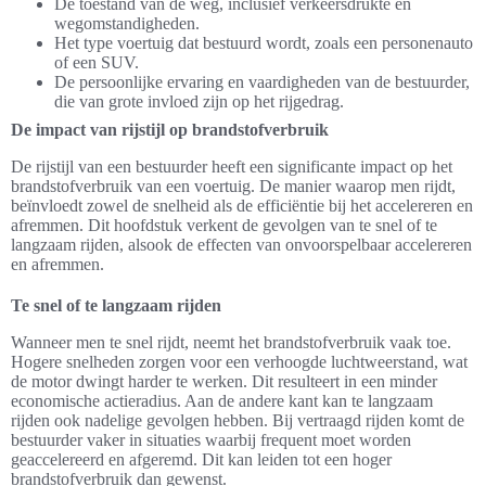
De toestand van de weg, inclusief verkeersdrukte en
wegomstandigheden.
Het type voertuig dat bestuurd wordt, zoals een personenauto
of een SUV.
De persoonlijke ervaring en vaardigheden van de bestuurder,
die van grote invloed zijn op het rijgedrag.
De impact van rijstijl op brandstofverbruik
De rijstijl van een bestuurder heeft een significante impact op het
brandstofverbruik van een voertuig. De manier waarop men rijdt,
beïnvloedt zowel de snelheid als de efficiëntie bij het accelereren en
afremmen. Dit hoofdstuk verkent de gevolgen van te snel of te
langzaam rijden, alsook de effecten van onvoorspelbaar accelereren
en afremmen.
Te snel of te langzaam rijden
Wanneer men te snel rijdt, neemt het brandstofverbruik vaak toe.
Hogere snelheden zorgen voor een verhoogde luchtweerstand, wat
de motor dwingt harder te werken. Dit resulteert in een minder
economische actieradius. Aan de andere kant kan te langzaam
rijden ook nadelige gevolgen hebben. Bij vertraagd rijden komt de
bestuurder vaker in situaties waarbij frequent moet worden
geaccelereerd en afgeremd. Dit kan leiden tot een hoger
brandstofverbruik dan gewenst.