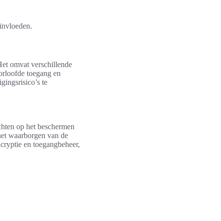
ïnvloeden.
Het omvat verschillende
orloofde toegang en
gingsrisico’s te
ichten op het beschermen
j het waarborgen van de
ncryptie en toegangbeheer,