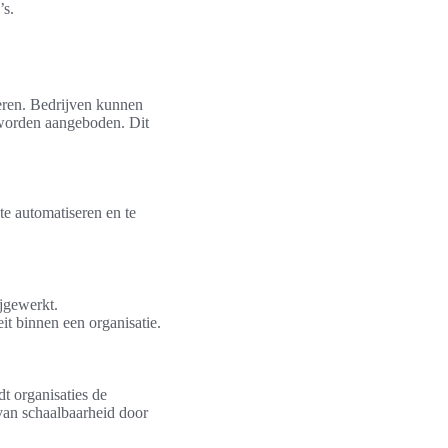
’s.
eren. Bedrijven kunnen
 worden aangeboden. Dit
te automatiseren en te
jgewerkt.
it binnen een organisatie.
t organisaties de
 van schaalbaarheid door