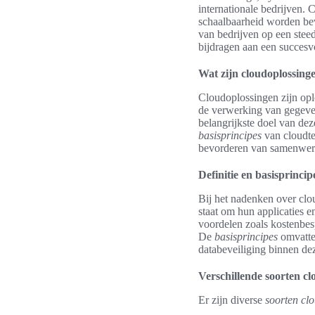
internationale bedrijven. 
schaalbaarheid worden bev
van bedrijven op een stee
bijdragen aan een succesvol
Wat zijn cloudoplossing
Cloudoplossingen zijn opl
de verwerking van gegev
belangrijkste doel van dez
basisprincipes
van cloudte
bevorderen van samenwerk
Definitie en basisprincip
Bij het nadenken over clo
staat om hun applicaties en
voordelen zoals kostenbes
De
basisprincipes
omvatte
databeveiliging binnen dez
Verschillende soorten c
Er zijn diverse
soorten cl