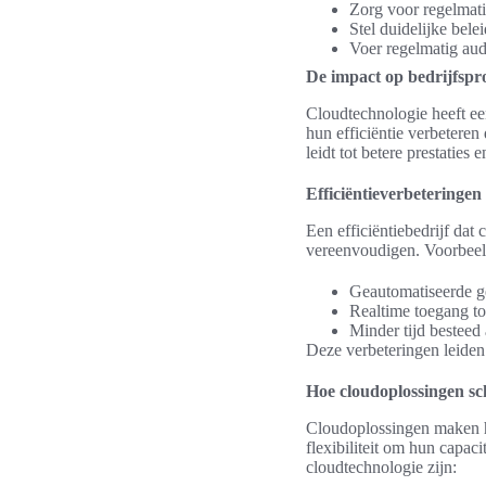
Zorg voor regelmati
Stel duidelijke bel
Voer regelmatig audi
De impact op bedrijfspr
Cloudtechnologie heeft ee
hun efficiëntie verbetere
leidt tot betere prestatie
Efficiëntieverbeteringen
Een efficiëntiebedrijf dat
vereenvoudigen. Voorbeeld
Geautomatiseerde g
Realtime toegang to
Minder tijd besteed
Deze verbeteringen leiden 
Hoe cloudoplossingen s
Cloudoplossingen maken he
flexibiliteit om hun capa
cloudtechnologie zijn: