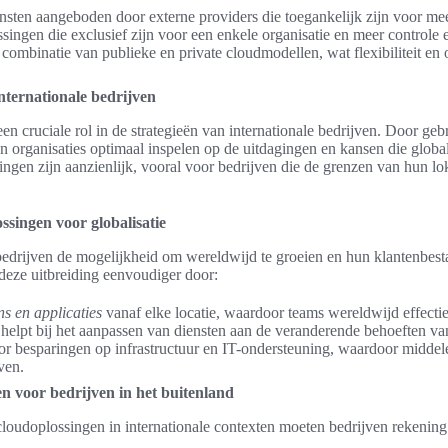
nsten aangeboden door externe providers die toegankelijk zijn voor mee
singen die exclusief zijn voor een enkele organisatie en meer controle 
combinatie van publieke en private cloudmodellen, wat flexibiliteit en 
nternationale bedrijven
n cruciale rol in de strategieën van internationale bedrijven. Door ge
 organisaties optimaal inspelen op de uitdagingen en kansen die global
ngen zijn aanzienlijk, vooral voor bedrijven die de grenzen van hun lo
singen voor globalisatie
 bedrijven de mogelijkheid om wereldwijd te groeien en hun klantenbesta
eze uitbreiding eenvoudiger door:
s en applicaties
vanaf elke locatie, waardoor teams wereldwijd effect
helpt bij het aanpassen van diensten aan de veranderende behoeften van
r besparingen op infrastructuur en IT-ondersteuning, waardoor midde
even.
n voor bedrijven in het buitenland
cloudoplossingen in internationale contexten moeten bedrijven rekenin