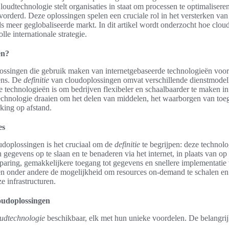
Cloudtechnologie stelt organisaties in staat om processen te optimalisere
orderd. Deze oplossingen spelen een cruciale rol in het versterken van 
ds meer geglobaliseerde markt. In dit artikel wordt onderzocht hoe clo
le internationale strategie.
en?
ossingen die gebruik maken van internetgebaseerde technologieën voor 
ens. De
definitie
van cloudoplossingen omvat verschillende dienstmodell
e technologieën is om bedrijven flexibeler en schaalbaarder te maken in
chnologie draaien om het delen van middelen, het waarborgen van toeg
ing op afstand.
es
udoplossingen is het cruciaal om de
definitie
te begrijpen: deze technolo
 gegevens op te slaan en te benaderen via het internet, in plaats van op 
paring, gemakkelijkere toegang tot gegevens en snellere implementatie
n onder andere de mogelijkheid om resources on-demand te schalen en
e infrastructuren.
loudoplossingen
oudtechnologie
beschikbaar, elk met hun unieke voordelen. De belangrijk