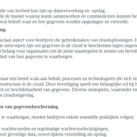
die van invloed kan zijn op dataverwerking en -opslag.
 die de manier waarop teams samenwerken en communiceren kunnen be
, wat betreft waar en hoe gegevens worden opgeslagen en verwerkt.
ing
ruciaal aspect voor bedrijven die gebruikmaken van cloudoplossingen. 
ie ontworpen zijn om gegevens in de cloud te beschermen tegen ongeo
t belang voor organisaties om de juiste maatregelen te nemen om beveili
riteit van hun gegevens te waarborgen.
naar een breed scala aan beleid, processen en technologieën die zich r
nfrastructuur in de cloud. Deze beveiliging speelt een belangrijke rol bi
teit en beschikbaarheid van gegevens. Diverse strategieën, waaronder e
ere cloudomgeving.
en van gegevensbescherming
e waarborgen, moeten bedrijven enkele essentiële praktijken volgen:
e wachtwoorden en regelmatige wachtwoordwijzigingen.
oor gevoelige data, zowel tijdens verzending als opslag.