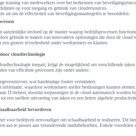
ge training van medewerkers over het herkennen van beveiligingsrisico
eidslijnen op voor toegang en gebruik van cloudresources.
ts uit om de effectiviteit van beveiligingsmaatregelen te beoordelen.
ocessen
n aanzienlijke invloed op de manier waarop bedrijfsprocessen function
n door gebruik te maken van innovatieve oplossingen die door de cloud
s en een grotere tevredenheid onder werknemers en klanten.
 door cloudtechnologie
 cloudtechnologie toepast, krijgt de mogelijkheid om verschillende taken 
en van efficiënte processen zijn onder andere:
egevensinvoer, wat handmatige fouten vermindert.
t informatie, waardoor werknemers sneller beslissingen kunnen nemen.
 aan IT-beheer, doordat toepassingen in de cloud automatisch worden bi
tot een snellere uitvoering van taken en een betere algehele productivite
chaalbaarheid bevorderen
t voor bedrijven eenvoudiger om schaalbaarheid te realiseren. Dit bied
citeit aan te passen aan veranderende marktbehoeften. Enkele voordelen