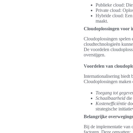
Publieke cloud: Die
Private cloud: Oplos
Hybride cloud: Een 
maakt.
Cloudoplossingen voor i
Cloudoplossingen spelen ee
cloudtechnologieën kunnen
De voordelen cloudoplossi
overstijgen.
Voordelen van cloudoplos
Internationalisering biedt
Cloudoplossingen maken d
Toegang tot gegeven
Schaalbaarheid
die 
Kostenefficiëntie
doo
strategische initiati
Belangrijke overweginge
Bij de implementatie van 
factoren. Deze omvatten: