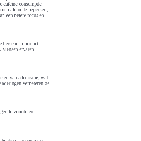
ge cafeïne consumptie
oor cafeïne te beperken,
aan een betere focus en
de hersenen door het
t. Mensen ervaren
ecten van adenosine, wat
randeringen verbeteren de
lgende voordelen:
e hebben aan een extra