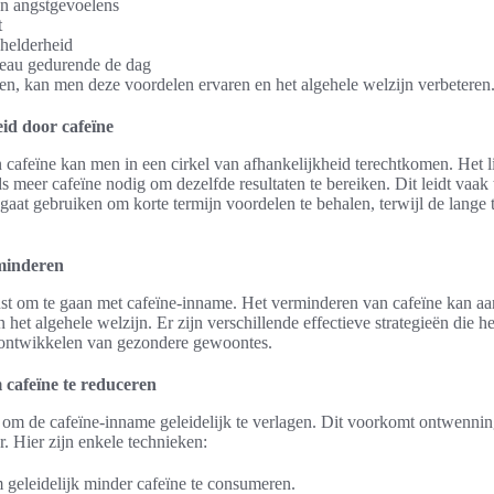
en angstgevoelens
t
helderheid
veau gedurende de dag
en, kan men deze voordelen ervaren en het algehele welzijn verbeteren
id door cafeïne
n cafeïne kan men in een cirkel van afhankelijkheid terechtkomen. Het
s meer cafeïne nodig om dezelfde resultaten te bereiken. Dit leidt vaak t
aat gebruiken om korte termijn voordelen te behalen, terwijl de lange t
minderen
st om te gaan met cafeïne-inname. Het verminderen van cafeïne kan aa
 het algehele welzijn. Er zijn verschillende effectieve strategieën die h
 ontwikkelen van gezondere gewoontes.
m cafeïne te reduceren
 om de cafeïne-inname geleidelijk te verlagen. Dit voorkomt ontwennin
. Hier zijn enkele technieken:
geleidelijk minder cafeïne te consumeren.