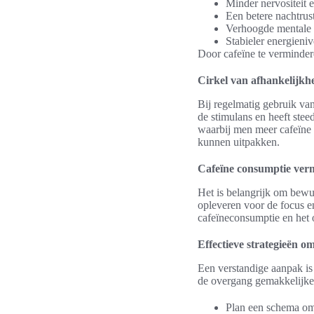
Minder nervositeit 
Een betere nachtrus
Verhoogde mentale 
Stabieler energieni
Door cafeïne te verminder
Cirkel van afhankelijkhe
Bij regelmatig gebruik va
de stimulans en heeft steed
waarbij men meer cafeïne g
kunnen uitpakken.
Cafeïne consumptie ver
Het is belangrijk om bewu
opleveren voor de focus en
cafeïneconsumptie en het
Effectieve strategieën o
Een verstandige aanpak is
de overgang gemakkelijker
Plan een schema om 