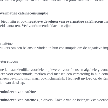
.
overmatige cafeïneconsumptie
biedt, zijn er ook
negatieve gevolgen van overmatige cafeïneconsum
eid aantasten. Veelvoorkomende klachten zijn:
 cafeïne
bruikers om een balans te vinden in hun consumptie om de negatieve imp
etere focus
ïne kan aanzienlijke voordelen opleveren voor focus en algehele gezo
ern voor concentratie, merken veel mensen een verbetering in hun co
t alleen psychologisch maar ook lichamelijk. Het heeft invloed op de ge
eit van de slaap.
rminderen van cafeïne
rminderen van cafeïne
zijn divers. Enkele van de belangrijkste voorde