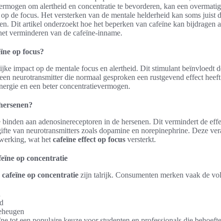
vermogen om alertheid en concentratie te bevorderen, kan een overmati
op de focus. Het versterken van de mentale helderheid kan soms juist d
gen. Dit artikel onderzoekt hoe het beperken van cafeïne kan bijdragen 
 het verminderen van de cafeïne-inname.
eïne op focus?
ijke impact op de mentale focus en alertheid. Dit stimulant beïnvloedt 
een neurotransmitter die normaal gesproken een rustgevend effect heef
ergie en een beter concentratievermogen.
 hersenen?
e binden aan adenosinereceptoren in de hersenen. Dit vermindert de eff
fgifte van neurotransmitters zoals dopamine en norepinephrine. Deze ve
rwerking, wat het
cafeïne effect op focus
versterkt.
feïne op concentratie
n cafeïne op concentratie
zijn talrijk. Consumenten merken vaak de vo
d
jd
geheugen
ne tot een populaire keuze voor studenten en professionals die behoeft