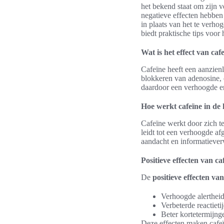
het bekend staat om zijn 
negatieve effecten hebben 
in plaats van het te verho
biedt praktische tips voor
Wat is het effect van caf
Cafeïne heeft een aanzienl
blokkeren van adenosine, 
daardoor een verhoogde en
Hoe werkt cafeïne in de
Cafeïne werkt door zich t
leidt tot een verhoogde a
aandacht en informatieve
Positieve effecten van ca
De
positieve effecten va
Verhoogde alerthei
Verbeterde reactieti
Beter kortetermijn
Deze effecten maken cafeï