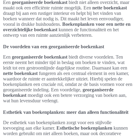
Een
georganiseerde boekenkast
biedt niet alleen overzicht, maar
maakt ook een efficiënte ruimte mogelijk. Een
nette boekenkast
draagt bij aan een rustiger interieur en helpt bij het vinden van
boeken wanneer dat nodig is. Dit maakt het leven eenvoudiger,
vooral in drukke huishoudens.
Boekenplanken voor een nette en
overzichtelijke boekenkast
kunnen de functionaliteit en het
ontwerp van een ruimte aanzienlijk verbeteren.
De voordelen van een georganiseerde boekenkast
Een
georganiseerde boekenkast
biedt diverse voordelen. Ten
eerste neemt het minder tijd in beslag om boeken te vinden, wat
leidt tot een gestroomlijnde dagelijkse routine. Daarnaast kan een
nette boekenkast
fungeren als een centraal element in een kamer,
waardoor de ruimte er aantrekkelijker uitziet. Hierbij spelen de
boekenplanken een cruciale rol, omdat ze de basis vormen voor een
georganiseerde indeling. Een voordelige,
georganiseerde
boekenkast
moedigt ook een betere verzorging van boeken aan,
wat hun levensduur verlengt.
Esthetiek van boekenplanken: meer dan alleen functionaliteit
De esthetiek van boekenplanken zorgt voor een stijlvolle
toevoeging aan elke kamer.
Esthetische boekenplanken
kunnen
worden gebruikt om niet alleen boeken, maar ook decoratieve