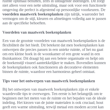
ruimte optimaal benutten, zelfs in uitdagende indelingen. Dit zorgt
niet alleen voor een nette uitstraling, maar ook voor een functionele
omgeving die perfect is afgestemd op persoonlijke voorkeuren. De
voordelen maatwerk boekenplanken
zijn talrijk, waaronder het
vermogen om de stijl, kleuren en afmetingen volledig aan te passen
aan de specifieke behoeften.
Voordelen van maatwerk boekenplanken
Een van de grootste voordelen van maatwerk boekenplanken is de
flexibiliteit die het biedt. Dit betekent dat men boekenplanken kan
ontwerpen die precies passen in een unieke ruimte, of het nu gaat
om een kleine hoek in de woonkamer of een grote wand in een
thuiskantoor. Dit draagt bij aan een betere organisatie en helpt om
de boekenstijl visueel aantrekkelijker te maken. Bovendien kunnen
de boekenplanken ook functioneren als decoratieve elementen
binnen de ruimte, waardoor een harmonieus geheel ontstaat.
Tips voor het ontwerpen van maatwerk boekenplanken
Bij het ontwerpen van maatwerk boekenplanken zijn er enkele
waardevolle tips te overwegen. Ten eerste is het belangrijk om te
beginnen met het meten van de ruimte en het bepalen van de ideale
indeling. Het kiezen van de juiste materialen is ook cruciaal; hout
geeft een warme uitstraling, terwijl metaal een modern accent kan